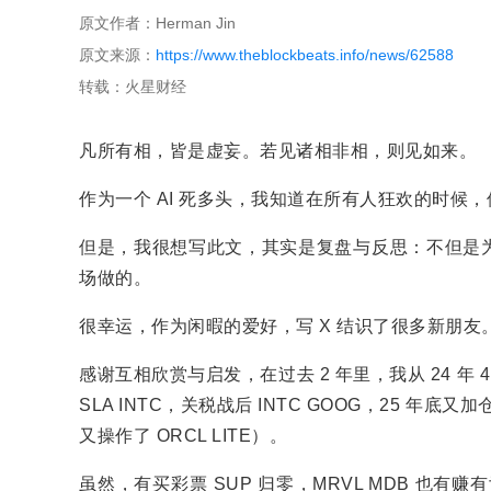
原文作者：Herman Jin
原文来源：
https://www.theblockbeats.info/news/62588
转载：火星财经
凡所有相，皆是虚妄。若见诸相非相，则见如来。
作为一个 AI 死多头，我知道在所有人狂欢的时候
但是，我很想写此文，其实是复盘与反思：不但是为
场做的。
很幸运，作为闲暇的爱好，写 X 结识了很多新朋友
感谢互相欣赏与启发，在过去 2 年里，我从 24 年 4 月初
SLA INTC，关税战后 INTC GOOG，25 年底又
又操作了 ORCL LITE）。
虽然，有买彩票 SUP 归零，MRVL MDB 也有赚有亏