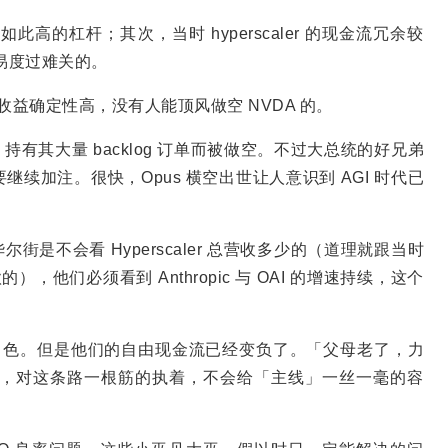
的杠杆；其次，当时 hyperscaler 的现金流冗余较
容易度过难关的。
A 收益确定性高，没有人能顶风做空 NVDA 的。
rcl 持有其大量 backlog 订单而被做空。不过大总统的好兄弟
用股权融资也要继续加注。很快，Opus 横空出世让人意识到 AGI 时代已
l，华尔街是不会看 Hyperscaler 总营收多少的（道理就跟当时
款的），他们必须看到 Anthropic 与 OAI 的增速持续，这个
人角色。但是他们的自由现金流已经变负了。「父母老了，力
，对这条路一根筋的执着，不会给「主线」一丝一毫的容