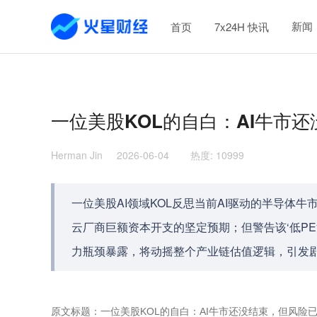
新闻
首页
7x24H 快讯
一位美股KOL的自白：AI牛市
Herman Jin
2026-06-04
热度
:
10999
一位美股AI领域KOL反思当前AI驱动的半导体
云厂商巨额资本开支的坚定预期；但警告该‘低PE泡
力瓶颈暴露，将动摇整个产业链估值逻辑，引发
原文标题：一位美股KOL的自白：AI牛市还没结束，但风险