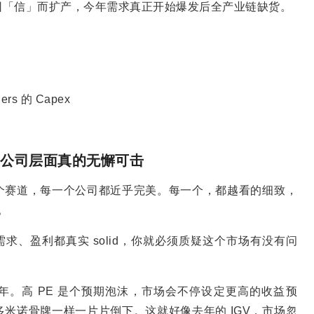
因「信」而扩产，今年需求真正开始爆发后全产业链缺货。
rs 的 Capex
观、公司层面真的无懈可击
个赛道，每一个公司都近乎完美。每一个，都越看的细致，
。
每家需求、盈利都真实 solid，你就必须质疑这个市场有没有问
0 年。高 PE 是个预期泡沫，市场会不停设定更高的收益预
米诺骨牌一样一片片倒下。这就好像去年的 IGV，市场忽