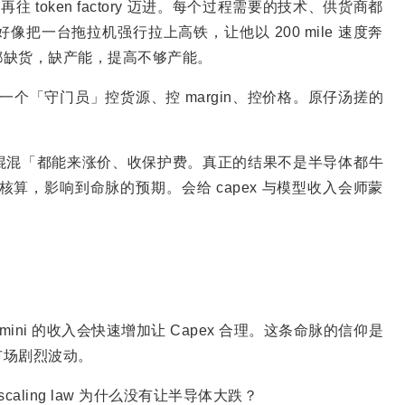
解决，再往 token factory 迈进。每个过程需要的技术、供货商都
把一台拖拉机强行拉上高铁，让他以 200 mile 速度奔
都缺货，缺产能，提高不够产能。
一个「守门员」控货源、控 margin、控价格。原仔汤搓的
。
混混「都能来涨价、收保护费。真正的结果不是半导体都牛
核算，影响到命脉的预期。会给 capex 与模型收入会师蒙
+ Gemini 的收入会快速增加让 Capex 合理。这条命脉的信仰是
市场剧烈波动。
caling law 为什么没有让半导体大跌？