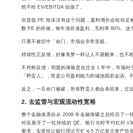
然不给 EV/EBITDA 估值了。
但是低 PE 泡沫没有这个问题，盈利增长会给你
数 PE 的存储，每年涨价涨盈利，毛利率 80%。
只要不被切中「命门」市场会非常坚挺。
持续性正反馈，好像美梦一样让人不愿醒来，也不相信
不对称反馈：明显的体验是在过去 1 年中，市场
「野蛮人」，而是公司盈利能力的城池固若金汤。不
反之，一旦命门被破，所有野蛮人都会杀回来，过
2. 去监管与宏观流动性宽裕
整个金融体系自从 2008 年金融海啸之后经历
对应展开了一轮持续的 QE。银行当时平均杠杆 x30~
要求，实质性让银行理论可扩 4-5 万亿美元资产负