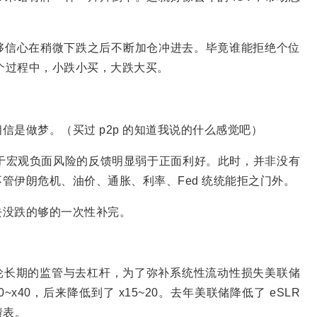
足够信心在稍微下跌之后不断加仓冲进去。毕竟谁能拒绝个位
这个过程中，小跌小买，大跌大买。
是做梦。（买过 p2p 的知道我说的什么感觉吧）
对于宏观负面风险的反馈明显弱于正面利好。此时，并非没有
管伊朗危机、油价、通胀、利率、Fed 统统能拒之门外。
去没跌的够的一次性补完。
了一轮长期的监管与去杠杆，为了弥补系统性流动性损失美联储
x40，后来降低到了 x15~20。去年美联储降低了 eSLR
债表。