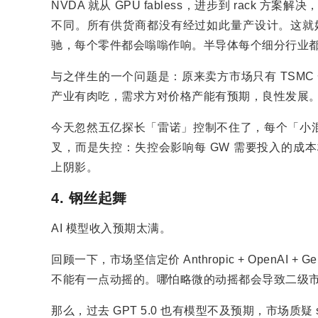
NVDA 就从 GPU fabless，进步到 rack 方案
不同。所有供货商都没有经过如此量产设计。这就好像
驰，每个零件都会嗡嗡作响。半导体每个细分行业
与之伴生的一个问题是：原来卖方市场只有 TSMC 
产业有肉吃，需求方对价格产能有预期，良性发展
今天忽然五亿探长「雷诺」控制不住了，每个「小
叉，而是失控：失控会影响每 GW 需要投入的成本
上阴影。
4. 钢丝起舞
AI 模型收入预期太满。
回顾一下，市场坚信定价 Anthropic + OpenAI 
不能有一点动摇的。哪怕略微的动摇都会导致二级
那么，过去 GPT 5.0 也有模型不及预期，市场质疑 s