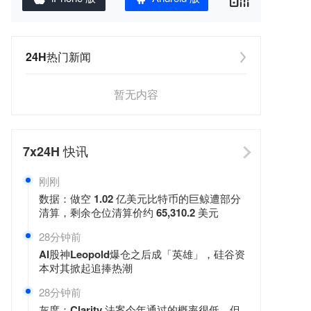
24H热门新闻
暂无内容
7x24H
快讯
刚刚
数据：做空 1.02 亿美元比特币的巨鲸遭部分
清算，剩余仓位清算价约 65,310.2 美元
28分钟前
AI股神Leopold爆仓之后成「英雄」，硅谷资
本对其掀起追捧热潮
28分钟前
灰度：Clarity 法案今年通过的概率很低，但