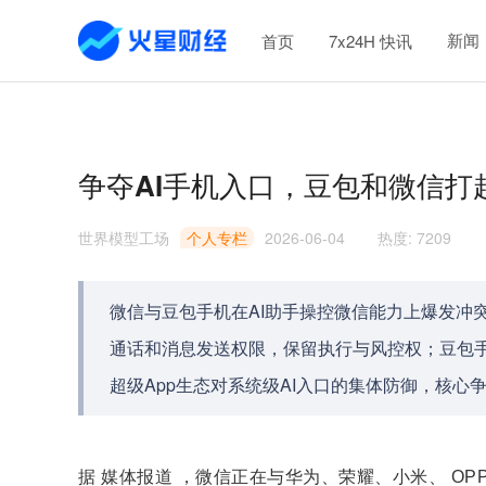
新闻
首页
7x24H 快讯
争夺AI手机入口，豆包和微信打
世界模型工场
个人专栏
2026-06-04
热度
:
7209
微信与豆包手机在AI助手操控微信能力上爆发冲
通话和消息发送权限，保留执行与风控权；豆包手
超级App生态对系统级AI入口的集体防御，核
据 媒体报道 ，微信正在与华为、荣耀、小米、 OPPO、v