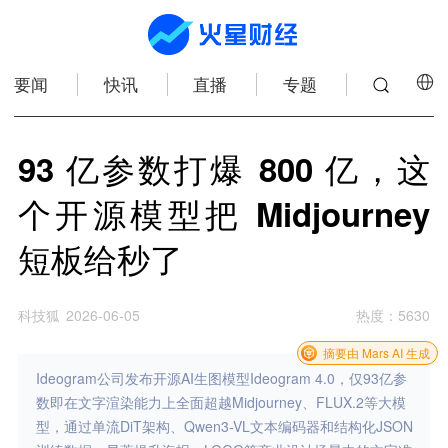
要闻
快讯
直播
专题
93 亿参数打爆 800 亿，这
个开源模型把 Midjourney
短板给秒了
科技狐
2026-06-05
热度
：
5630
摘要由 Mars AI 生成
Ideogram公司发布开源AI生图模型Ideogram 4.0，仅93亿参
数即在文字渲染能力上全面超越Midjourney、FLUX.2等大模
型，通过单流DiT架构、Qwen3-VL文本编码器和结构化JSON