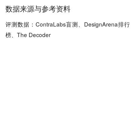
数据来源与参考资料
评测数据：ContraLabs盲测、DesignArena排行
榜、The Decoder
对比评测：pxz.ai (50小时实测)、uuaihub多工具
横评
综合：IT之家、新浪科技、The Decoder、deogr
am 官方、GitHub、assets
本文来自微信公众号“科技狐”（ID：kejihutv），
作者：老狐