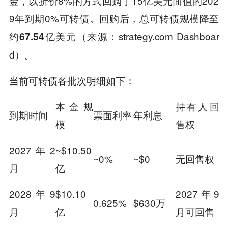
金，以折价8%的方式回购了15亿美元面值的202
9年到期0%可转债。回购后，总可转债规模降至
约
（来源：strategy.com Dashboar
67.54亿美元
d）。
当前可转债各批次明细如下：
本金规
持有人回
到期时间
票面利率
年利息
模
售权
2027年2
~$10.50
~0%
~$0
无回售权
月
亿
2028年9
$10.10
2027年9
0.625%
$630万
月
亿
月可回售