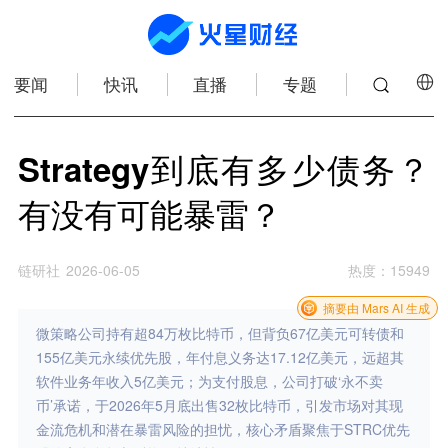
要闻
快讯
直播
专题
Strategy到底有多少债务？
有没有可能暴雷？
链研社
2026-06-05
热度
：
15949
摘要由 Mars AI 生成
微策略公司持有超84万枚比特币，但背负67亿美元可转债和
155亿美元永续优先股，年付息义务达17.12亿美元，远超其
软件业务年收入5亿美元；为支付股息，公司打破‘永不卖
币’承诺，于2026年5月底出售32枚比特币，引发市场对其现
金流危机和潜在暴雷风险的担忧，核心矛盾聚焦于STRC优先