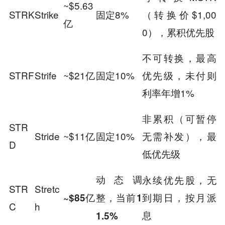
~$5.63
STRK
Strike
固定8%
（转换价$1,00
亿
0），累积优先股
不可转换，最高
STRF
Strife
~$21亿
固定10%
优先级，未付则
利率年增1%
非累积（可暂停
STR
Stride
~$11亿
固定10%
无需补发），最
D
低优先级
动态调
永续优先股，无
STR
Stretc
到期日，按月派
~$85亿
整，当前1
C
h
息
1.5%