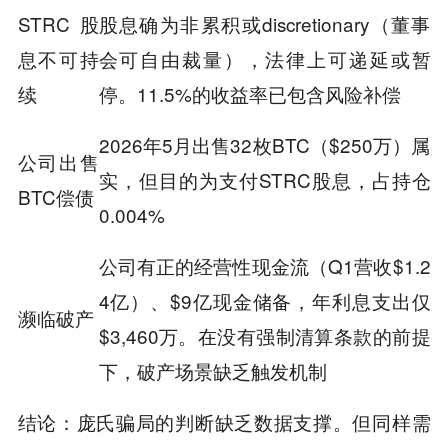
STRC股
股息确为非累积或discretionary（董事
息不可持
会可自由裁量），法律上可递延或暂
续
停。11.5%的收益率已包含风险补偿
2026年5月出售32枚BTC（$250万）属
公司出售
实，但目的为支付STRC股息，占持仓
BTC偿债
0.004%
公司有正的经营性现金流（Q1营收$1.2
4亿）、$9亿现金储备，年利息支出仅
濒临破产
$3,460万。在没有强制清算条款的前提
下，破产场景缺乏触发机制
：庞氏骗局的判断缺乏数据支撑。但同样需
结论