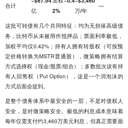
~$67.54
加权~0.4
~$3,460
—
合计
亿
2%
万/年
这批可转债有几个共同特征：均为
无担保高级债
，比特币从未被用作抵押品；票面利率极低，
务
加权平均仅0.42%；持有人拥有转股权（可按预
定价格转换为MSTR普通股），微策略拥有结算
方式选择权（现金/股票/组合）；多数批次设有持
有人回售权（Put Option），这是一个消泡沫的
方式后面会提到。
，不是对债权人
是整个债务体系中最安全的一层
安全，是对微策略安全。极低的利息成本意味着
每年仅需支付约3,460万美元利息，但真正需要面