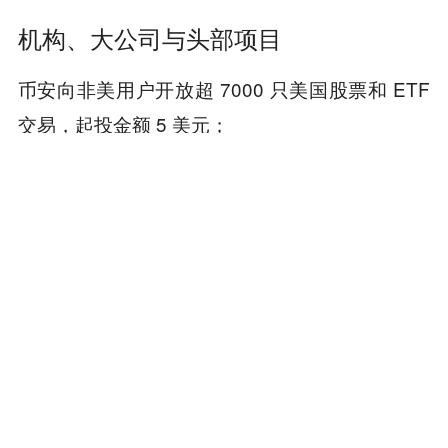
机构、大公司与头部项目
币安向非美用户开放超 7000 只美国股票和 ETF
交易，起投金额 5 美元；
“囤币神话”终结，Strategy 3 年来首次卖出 BTC；
Polymarket最终裁定“Strategy 5 月卖币”为否；
Arthur Hayes因 Orchard Pool 漏洞清仓全部 ZEC
持仓，仍持有 WLD；
数据
比特币被机构砸回 6.6 万美元，ZEC 闪亮逆行；