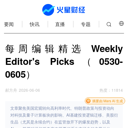
要闻
快讯
直播
专题
每周编辑精选 Weekly
Editor's Picks（0530-
0605）
郝方舟
2026-06-06
热度
：
11814
摘要由 Mars AI 生成
文章聚焦美国宏观转向高利率时代、特朗普政策与投资动向
对科技及量子计算板块的影响、AI基建投资逻辑迁移、美股衍
生品（尤其是永续合约）在监管放开下的爆发趋势，以及