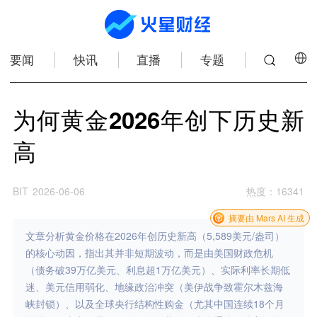
要闻
快讯
直播
专题
为何黄金2026年创下历史新
高
BIT
2026-06-06
热度
：
16341
摘要由 Mars AI 生成
文章分析黄金价格在2026年创历史新高（5,589美元/盎司）
的核心动因，指出其并非短期波动，而是由美国财政危机
（债务破39万亿美元、利息超1万亿美元）、实际利率长期低
迷、美元信用弱化、地缘政治冲突（美伊战争致霍尔木兹海
峡封锁）、以及全球央行结构性购金（尤其中国连续18个月