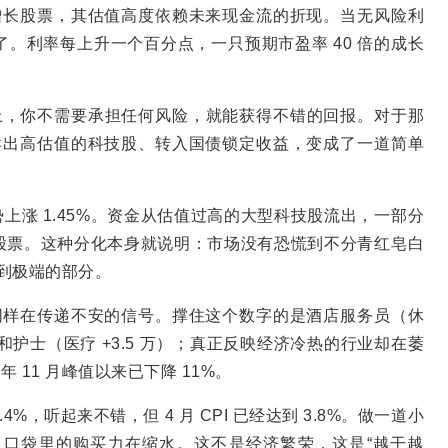
高增长股票，其估值高度依赖未来现金流的折现。当无风险利
。利率每上升一个百分点，一只预期市盈率 40 倍的成长
以上，你不需要承担任何风险，就能获得不错的回报。对于那
，卖出高估值的科技股、转入国债锁定收益，变成了一道简单
势上涨 1.45%。资金从估值过高的大型科技股流出，一部分
股票。这种分化本身就说明：市场没有恐慌到不分青红皂白
推到极端的部分。
质量同样在传递不安的信号。撑住这个数字的是酒店服务员（休
万）和护士（医疗 +3.5 万）；真正反映经济冷热的行业却在萎
年 11 月峰值以来已下降 11%。
%，听起来不错，但 4 月 CPI 已经达到 3.8%。做一道小
口袋里的购买力在缩水。这不是经济繁荣，这是“越干越