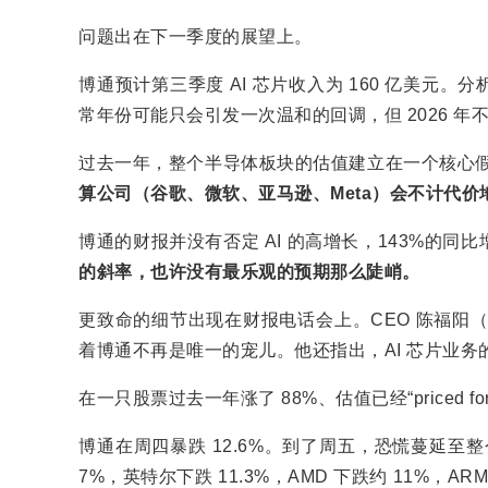
问题出在下一季度的展望上。
博通预计第三季度 AI 芯片收入为 160 亿美元。分
常年份可能只会引发一次温和的回调，但 2026 年
过去一年，整个半导体板块的估值建立在一个核心
算公司（谷歌、微软、亚马逊、Meta）会不计代价
博通的财报并没有否定 AI 的高增长，143%的
的斜率，也许没有最乐观的预期那么陡峭。
更致命的细节出现在财报电话会上。CEO 陈福阳（
着博通不再是唯一的宠儿。他还指出，AI 芯片业
在一只股票过去一年涨了 88%、估值已经“priced fo
博通在周四暴跌 12.6%。到了周五，恐慌蔓延至整个半导
7%，英特尔下跌 11.3%，AMD 下跌约 11%，AR