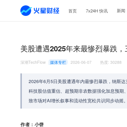
新闻
首页
7x24H 快讯
美股遭遇2025年来最惨烈暴跌
深潮TechFlow
媒体专栏
2026-06-07
热度
:
30288
2026年6月5日美股遭遇年内最惨烈暴跌，纳斯达
科技股估值重估、超预期非农数据强化加息预期
致市场对AI增长叙事和流动性宽松共识同步动摇
作者：小饼