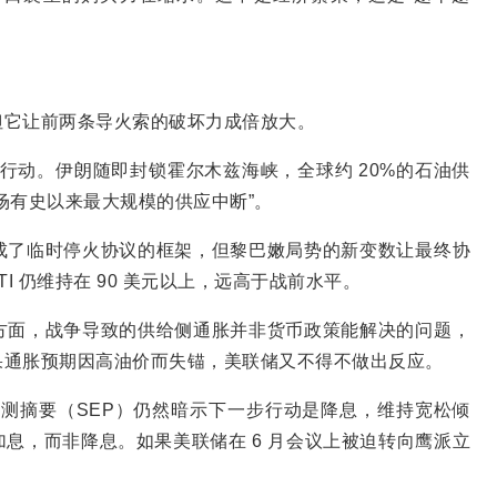
但它让前两条导火索的破坏力成倍放大。
动军事行动。伊朗随即封锁霍尔木兹海峡，全球约 20%的石油供
场有史以来最大规模的供应中断”。
成了临时停火协议的框架，但黎巴嫩局势的新变数让最终协
WTI 仍维持在 90 美元以上，远高于战前水平。
方面，战争导致的供给侧通胀并非货币政策能解决的问题，
果通胀预期因高油价而失锚，美联储又不得不做出反应。
济预测摘要（SEP）仍然暗示下一步行动是降息，维持宽松倾
息，而非降息。如果美联储在 6 月会议上被迫转向鹰派立