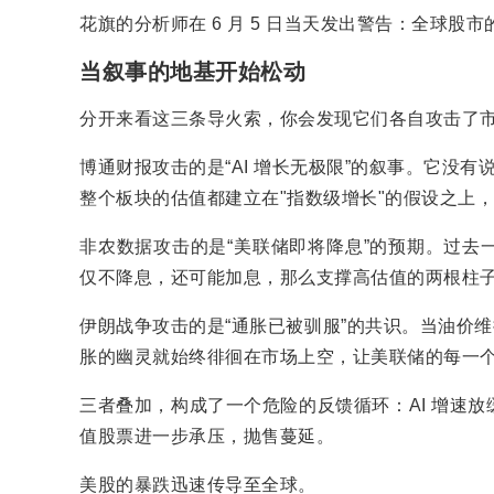
花旗的分析师在 6 月 5 日当天发出警告：全球股市
当叙事的地基开始松动
分开来看这三条导火索，你会发现它们各自攻击了
博通财报攻击的是“AI 增长无极限”的叙事。它没有
整个板块的估值都建立在"指数级增长"的假设之上
非农数据攻击的是“美联储即将降息”的预期。过去
仅不降息，还可能加息，那么支撑高估值的两根柱
伊朗战争攻击的是“通胀已被驯服”的共识。当油价维
胀的幽灵就始终徘徊在市场上空，让美联储的每一
三者叠加，构成了一个危险的反馈循环：AI 增速
值股票进一步承压，抛售蔓延。
美股的暴跌迅速传导至全球。