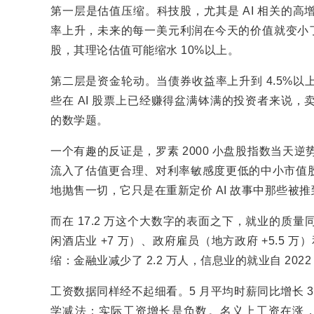
第一层是估值压缩。科技股，尤其是 AI 相关的
率上升，未来的每一美元利润在今天的价值就变小了
股，其理论估值可能缩水 10%以上。
第二层是资金轮动。当债券收益率上升到 4.5%
些在 AI 股票上已经赚得盆满钵满的投资者来说
的数学题。
一个有趣的反证是，罗素 2000 小盘股指数当天逆
流入了估值更合理、对利率敏感度更低的中小市值
地抛售一切，它只是在重新定价 AI 故事中那些被
而在 17.2 万这个大数字的表面之下，就业的
闲酒店业 +7 万）、政府雇员（地方政府 +5.5 
缩：金融业减少了 2.2 万人，信息业的就业自 2022 
工资数据同样经不起细看。5 月平均时薪同比增长 3.4
学减法：实际工资增长是负数。名义上工资在涨，