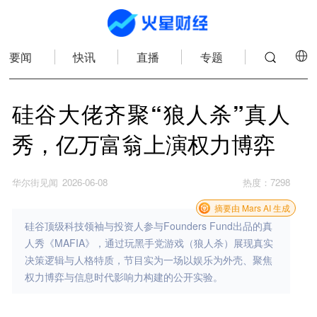
要闻
快讯
直播
专题
硅谷大佬齐聚“狼人杀”真人
秀，亿万富翁上演权力博弈
华尔街见闻
2026-06-08
热度
：
7298
摘要由 Mars AI 生成
硅谷顶级科技领袖与投资人参与Founders Fund出品的真
人秀《MAFIA》，通过玩黑手党游戏（狼人杀）展现真实
决策逻辑与人格特质，节目实为一场以娱乐为外壳、聚焦
权力博弈与信息时代影响力构建的公开实验。