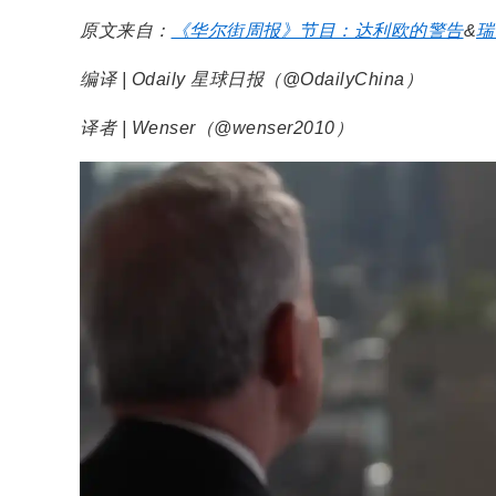
原文来自：
《华尔街周报》节目：达利欧的警告
&
瑞
编译 | Odaily 星球日报（
@OdailyChina
）
译者 | Wenser（
@wenser2010
）