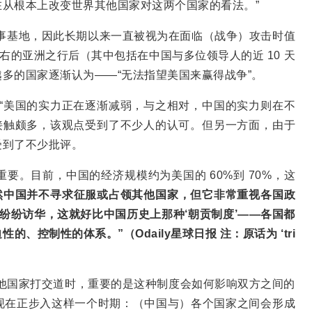
从根本上改变世界其他国家对这两个国家的看法。”
 个军事基地，因此长期以来一直被视为在面临（战争）攻击时值
右的亚洲之行后（其中包括在中国与多位领导人的近 10 天
多的国家逐渐认为——“无法指望美国来赢得战争”。
“美国的实力正在逐渐减弱，与之相对，中国的实力则在不
接触颇多，该观点受到了不少人的认可。但另一方面，由于
受到了不少批评。
要。目前，中国的经济规模约为美国的 60%到 70%，这
然中国并不寻求征服或占领其他国家，但它非常重视各国政
纷纷访华，这就好比中国历史上那种‘朝贡制度’——各国都
控制性的体系。”（Odaily星球日报 注：原话为 ‘tri
他国家打交道时，重要的是这种制度会如何影响双方之间的
现在正步入这样一个时期：（中国与）各个国家之间会形成