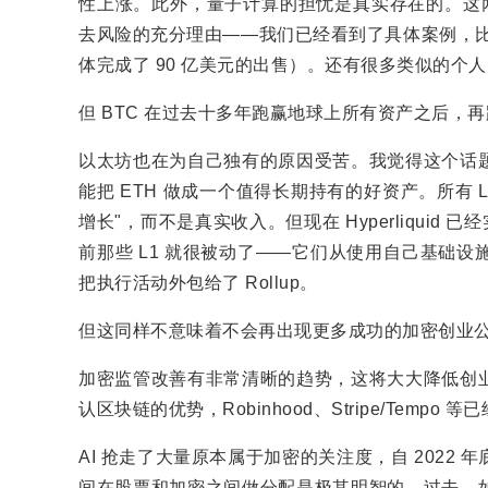
性上涨。此外，量子计算的担忧是真实存在的。这两
去风险的充分理由——我们已经看到了具体案例，比如 
体完成了 90 亿美元的出售）。还有很多类似的个
但 BTC 在过去十多年跑赢地球上所有资产之后
以太坊也在为自己独有的原因受苦。我觉得这个话
能把 ETH 做成一个值得长期持有的好资产。所有
增长"，而不是真实收入。但现在 Hyperliquid
前那些 L1 就很被动了——它们从使用自己基础
把执行活动外包给了 Rollup。
但这同样不意味着不会再出现更多成功的加密创业
加密监管改善有非常清晰的趋势，这将大大降低创
认区块链的优势，Robinhood、Stripe/Tempo 
AI 抢走了大量原本属于加密的关注度，自 202
间在股票和加密之间做分配是极其明智的。过去，