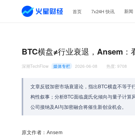
新闻
首页
7x24H 快讯
BTC横盘≠行业衰退，Ansem
深潮TechFlow
媒体专栏
2026-06-08
热度
:
9708
文章反驳加密市场衰退论，指出BTC横盘不等于
构性叙事；分析BTC面临庞氏化倾向与量子计算风
公司接纳及AI与加密融合将催生新创业机会。
原文作者：Ansem