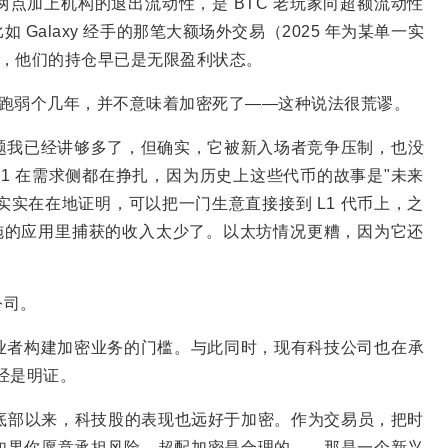
点加上机构的退出流动性，是 BTC 老玩家向超额流动性
Galaxy 经手的那笔大额场外交易（2025 年为某单一实
人，他们的持仓早已是无限盈利状态。
，再跑弱个几年，并不意味着加密死了——这种说法很荒谬。
题我已经讲够多了，但确实，它被新入场者竞争压制，也没
 L1 在需求侧都在挣扎，因为历史上这些代币的故事是"未来
 已经实实在在地证明，可以把一门生意直接接到 L1 代币上，之
设施的应用里捕获的收入太少了。以太坊情况更糟，因为它还
公司。
业者构建加密业务的门槛。与此同时，现有科技公司也在承
等已经是明证。
2 年底部以来，科技股的表现也远好于加密。作为交易员，把时
如果你愿意承担风险，超配加密是合理的——那是一个新兴