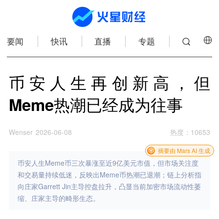
要闻
快讯
直播
专题
币安人生再创新高，但
Meme热潮已经成为往事
Wenser
2026-06-08
热度
：
10653
摘要由 Mars AI 生成
币安人生Meme币三次暴涨至近9亿美元市值，但市场关注度
和交易量持续低迷，反映出Meme币热潮已退潮；链上分析指
向庄家Garrett Jin主导控盘拉升，凸显当前加密市场流动性萎
缩、庄家主导的畸形生态。