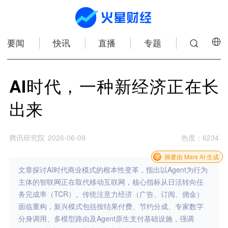
要闻
快讯
直播
专题
AI时代，一种新经济正在长
出来
腾讯研究院
2026-06-09
热度
：
6234
摘要由 Mars AI 生成
文章探讨AI时代商业模式的根本性变革，指出以Agent为行为
主体的智联网正在取代移动互联网，核心指标从日活转向任
务完成率（TCR）。传统注意力经济（广告、订阅、佣金）
面临重构，新兴模式包括按结果付费、节约分成、专家数字
分身调用、多模型路由及Agent原生支付基础设施，强调