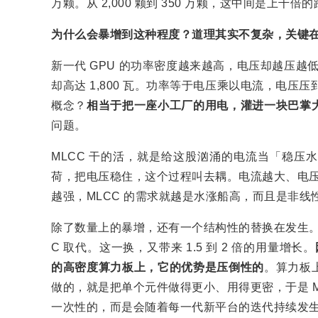
万颗。从 2,000 颗到 350 万颗，这中间是上千倍
为什么会暴增到这种程度？道理其实不复杂，关键
新一代 GPU 的功率密度越来越高，电压却越压越低。
却高达 1,800 瓦。功率等于电压乘以电流，电压压到
概念？
相当于把一座小工厂的用电，灌进一块巴掌
问题。
MLCC 干的活，就是给这股汹涌的电流当「稳压
荷，把电压稳住，这个过程叫去耦。电流越大、电压
越强，MLCC 的需求就越是水涨船高，而且是非线
除了数量上的暴增，还有一个结构性的替换在发生。
C 取代。这一换，又带来 1.5 到 2 倍的用量增长。
的高密度算力板上，它的优势是压倒性的
。算力板
做的，就是把单个元件做得更小、用得更密，于是 
一次性的，而是会随着每一代新平台的迭代持续发