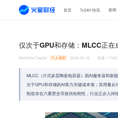
新闻
首页
7x24H 快讯
仅次于GPU和存储：MLCC正在
Merkle3s Capital
个人专栏
2026-06-10
热度
:
17656
MLCC（片式多层陶瓷电容器）因AI服务器和
次于GPU和存储的AI算力关键成本项；其用量从传
制造存在六重壁垒导致供给刚性，行业正步入持续