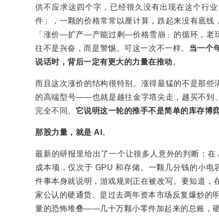
供不应求这四个字，已经很久没有出现在这个行业了
件」，一颗的价格常常以厘计算，跌起来没有底线
「涨价—扩产—产能过剩—价格雪崩」的循环，老
往不是兴奋，而是警惕。可这一次不一样。
当一个年
说话时，背后一定有更大的力量在推动
。
而且这次涨价的结构很特别。涨得最猛的不是那些
的高端型号——也就是越往金字塔尖走，越买不到
完全不同。
它说明这一轮的推手不是简单的库存博
那股力量，就是 AI
。
最新的研报里给出了一个让很多人意外的判断：在 A
成本项，仅次于 GPU 和存储。一颗几分钱的小电
件事本身就说明，游戏规则正在被改写。要知道，在这
家公认的硬通货、是过去两年资本市场反复爆炒的明
量的恐怖堆叠——几十万颗小零件加起来的总账，