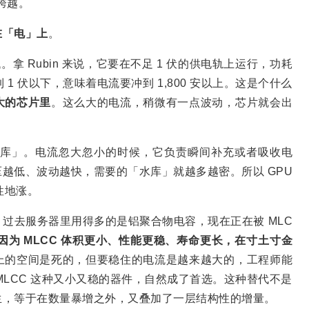
的跨越。
在「电」上
。
拿 Rubin 来说，它要在不足 1 伏的供电轨上运行，功耗
 1 伏以下，意味着电流要冲到 1,800 安以上。这是个什么
大的芯片里
。这么大的电流，稍微有一点波动，芯片就会出
水库」。电流忽大忽小的时候，它负责瞬间补充或者吸收电
越低、波动越快，需要的「水库」就越多越密。所以 GPU
性地涨。
过去服务器里用得多的是铝聚合物电容，现在正在被 MLC
因为 MLCC 体积更小、性能更稳、寿命更长，在寸土寸金
上的空间是死的，但要稳住的电流是越来越大的，工程师能
MLCC 这种又小又稳的器件，自然成了首选。这种替代不是
生，等于在数量暴增之外，又叠加了一层结构性的增量。