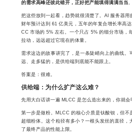
的需求高峰还彼此错开，正好把产能填得满满当当
把这些放到一起看，趋势就很清楚了。AI 服务器用的 M
财年预计达到 61 亿美元，五年的年复合增长率高达 3
CC 市场的 5% 左右。一个只占 5% 的细分
拉动，远远超过它现在的体量。
需求这边的故事讲完了，是一条陡峭向上的曲线。
远、走多猛的，是供给端到底能不能跟上。
答案是：很难。
供给端：为什么扩产这么难？
先用大白话讲一遍 MLCC 是怎么造出来的，你就
第一步是做粉。MLCC 的核心介质是钛酸钡，但不是
超细粉体。这个粒径有多小？一根头发丝的直径，
了最终产品的性能上限。