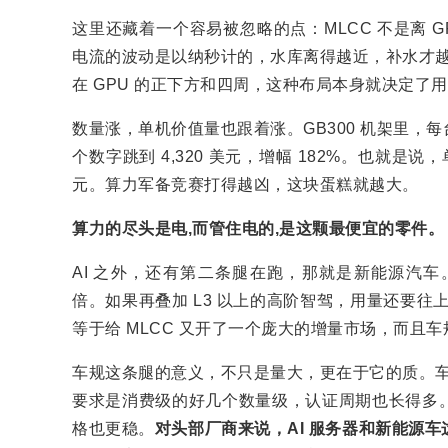
这里还藏着一个容易被忽略的点：MLCC 不是离 G
电流的波动是以纳秒计的，水库离得越近，补水才越
在 GPU 的正下方和四周，这种布局本身就决定了
数量涨，单机价值量也跟着涨。GB300 机架里，每台的 M
个数字跳到 4,320 美元，增幅 182%。也就是说，
元。算力军备竞赛打得越凶，这块蛋糕就越大。
算力的尽头是电,而管住电的,是这颗最便宜的零件。
AI 之外，还有第二条腿在跑，那就是新能源汽车。一辆
倍。如果再叠加 L3 以上的高阶智驾，用量还要往上加，
等于给 MLCC 又开了一个庞大的增量市场，而且
车规这条腿的意义，不只是量大，更在于它的质。车
要求是消费级的好几个数量级，认证周期也长得多
格也更稳。
对头部厂商来说，AI 服务器和新能源