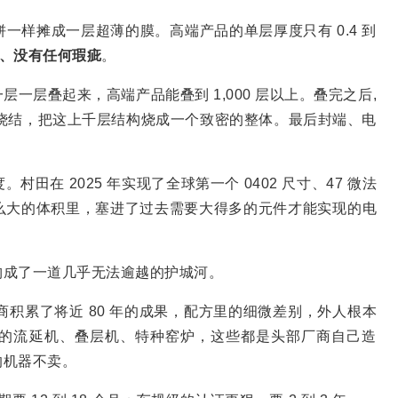
一样摊成一层超薄的膜。高端产品的单层厚度只有 0.4 到
、没有任何瑕疵
。
一层叠起来，高端产品能叠到 1,000 层以上。叠完之后,
氛里排胶烧结，把这上千层结构烧成一个致密的整体。最后封端、电
在 2025 年实现了全球第一个 0402 尺寸、47 微法
么大的体积里，塞进了过去需要大得多的元件才能实现的电
构成了一道几乎无法逾越的护城河。
厂商积累了将近 80 年的成果，配方里的细微差别，外人根本
的流延机、叠层机、特种窑炉，这些都是头部厂商自己造
的机器不卖。