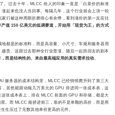
。过去十年，MLCC 给人的印象一直是「白菜价的标准
，涨起来也没人当回事。每隔几年，这个行业就会上演一轮
玩家们被这种周期折磨得心有余悸，看到涨价的第一反应往
产值 150 亿美元的低调赛道，开始用「现货为王」的方式
满地都是的标准料，而是高容量、小尺寸、车规和服务器用
、越贵。这跟过去那种全行业普涨、随后一起跌回去的剧本
弈，而是结构性的、来自最高端应用的真实需求拉动
。
I 服务器的成本结构里，MLCC 已经悄悄爬升到了第三大
容，居然能跟动辄几万美元的 GPU 排进同一张成本表，这
张成本表上，排在 MLCC 前面的 GPU 和存储，都是大
星。而 MLCC 能挤进前三，靠的不是单颗的高价，而是用
硬生生压过了无数其他单价更高的元件。