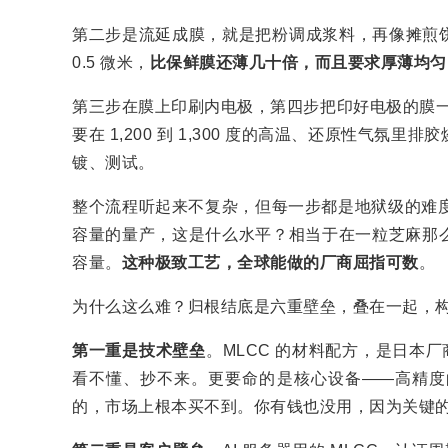
第二步是流延成膜，就是把粉调成浆料，再像摊煎饼
0.5 微米，
比保鲜膜还薄几十倍，而且要求厚薄均匀
第三步在膜上印刷内电极，第四步把印好电极的膜一层
要在 1,200 到 1,300 度的高温、还原性气
镀、测试。
整个流程听起来不复杂，但每一步都是地狱级的难度。村田
容量的量产，这是什么水平？相当于在一粒芝麻那
容量。
这种极致工艺，全球能做的厂商屈指可数
。
为什么这么难？归根结底是六重壁垒，叠在一起，
第一重是技术壁垒
。MLCC 的材料配方，是日本
看不懂、抄不来。更要命的是核心设备——高精度
的，市场上根本买不到。你有钱也没用，因为关键