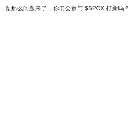
🙋那么问题来了，你们会参与 $SPCX 打新吗？
你们觉得，马斯克这 2200 亿美元是拿得心安理
得，还是寝食难安呢？
本内容旨在传递行业动态，不构成投资建议或承诺。