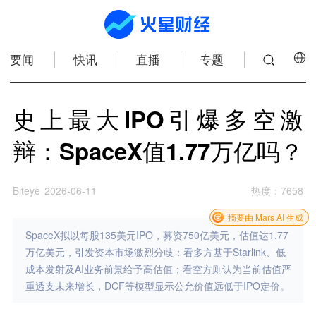
要闻
快讯
直播
专题
史上最大IPO引爆多空激
辩：SpaceX值1.77万亿吗？
Biteye
2026-06-11
热度
：
7658
摘要由 Mars AI 生成
SpaceX拟以每股135美元IPO，募资750亿美元，估值达1.77
万亿美元，引发资本市场激烈分歧：看多方基于Starlink、低
成本发射及AI业务前景给予高估值；看空方则认为当前估值严
重透支未来增长，DCF等模型显示公允价值远低于IPO定价。