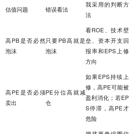
我采用的判断方
估值问题
错误看法
法
看ROE、技术壁
高PB是否必然
只要PB高就是
垒、资本开支回
泡沫
泡沫
报率和EPS上修
方向
如果EPS持续上
修，高PE可能被
高PE是否必须
PE分位高就减
盈利消化；若EP
卖出
仓
S停滞，高PE才
危险
拥挤更像缩圈信