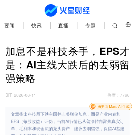
要闻
快讯
直播
专题
加息不是科技杀手，EPS才
是：AI主线大跌后的去弱留
强策略
BIT
2026-06-11
热度
：
7766
摘要由 Mars AI 生成
文章指出科技股下跌主因并非美联储加息，而是产业内卷和
EPS（每股收益）证伪；当前AI行情已从普涨转向聚焦真实订
单、毛利率和现金流的龙头资产，建议去弱留强，保留AI基建