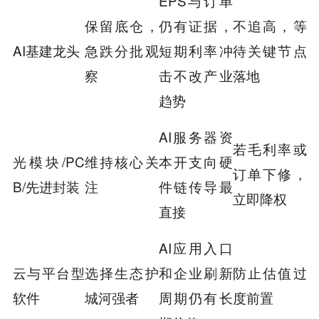
EPS与订单
保留底仓，
仍有证据，
不追高，等
AI基建龙头
急跌分批观
短期利率冲
待关键节点
察
击不改产业
落地
趋势
AI服务器资
若毛利率或
光模块/PC
维持核心关
本开支向硬
订单下修，
B/先进封装
注
件链传导最
立即降权
直接
AI应用入口
云与平台型
选择生态护
和企业刷新
防止估值过
软件
城河强者
周期仍有长
度前置