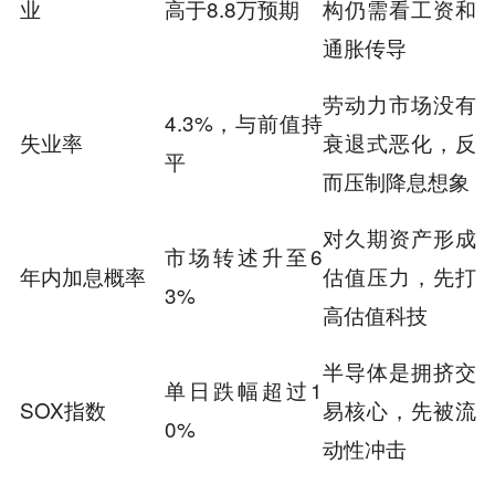
业
高于8.8万预期
构仍需看工资和
通胀传导
劳动力市场没有
4.3%，与前值持
失业率
衰退式恶化，反
平
而压制降息想象
对久期资产形成
市场转述升至6
年内加息概率
估值压力，先打
3%
高估值科技
半导体是拥挤交
单日跌幅超过1
SOX指数
易核心，先被流
0%
动性冲击