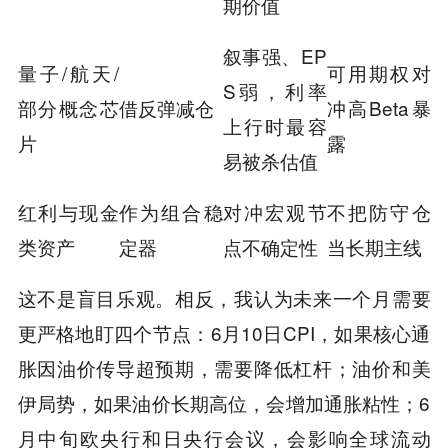
期价值
叙事强、EP
量子/航天/
可用期权对
S弱，利率
部分概念芯
借反弹减仓
冲高Beta暴
上行时最容
片
露
易被杀估值
红利与现金
作为组合稳
对冲宏观节
不把防守仓
类资产
定器
点不确定性
当长期主线
这不是盲目乐观。相反，我认为未来一个月需要
更严格地盯四个节点：6月10日CPI，如果核心通
胀因油价传导超预期，需要降低杠杆；油价和美
伊局势，如果油价长期高位，会增加通胀粘性；6
月中旬欧央行和日央行会议，会影响全球流动