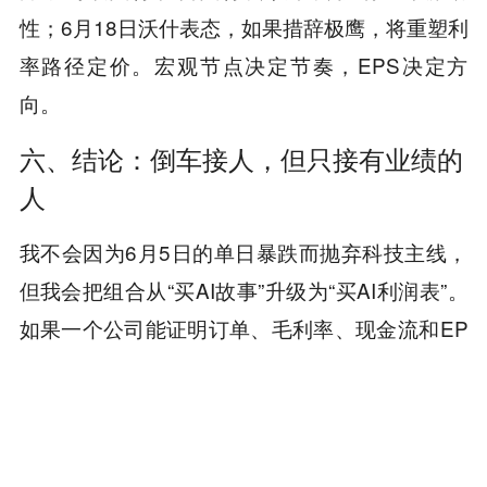
性；6月18日沃什表态，如果措辞极鹰，将重塑利
率路径定价。宏观节点决定节奏，EPS决定方
向。
六、结论：倒车接人，但只接有业绩的
人
我不会因为6月5日的单日暴跌而抛弃科技主线，
但我会把组合从“买AI故事”升级为“买AI利润表”。
如果一个公司能证明订单、毛利率、现金流和EP
S持续兑现，它在利率冲击中的下跌更像机会；如
果一个公司只有概念、没有盈利路径，它在反弹
中反而应该被减掉。