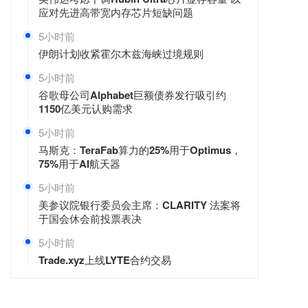
应对先进高带宽内存芯片短缺问题
5小时前
伊朗计划收紧霍尔木兹海峡过境规则
5小时前
谷歌母公司Alphabet巨额债券发行吸引约
1150亿美元认购需求
5小时前
马斯克：TeraFab算力的25%用于Optimus，
75%用于AI航天器
5小时前
美参议院银行委员会主席：CLARITY 法案将
于国会休会前投票表决
5小时前
Trade.xyz上线LYTE合约交易