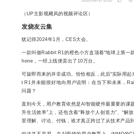
（UP主影视飓风的视频评论区）
发烧友云集
犹记得2024年1月，CES大会。
一款叫做Rabbit R1的橙色小方盒顶着“地球上第
hone，一经上线便卖出了10万台。
可旋即而来的并非成功。恰恰相反，此后“实际用起来
t R1并未能很好地向用户说明：在当下和未来，Ra
问题？
直到今天，用户教育依然是AI智能硬件最重要的课
升生活效率”上，还包含着“释放个人创造力”、“
里理解、讨论、付钱，谁才真正跨过了从技术产品
但这并不容易。在AI眼镜的用户教育上，INMO