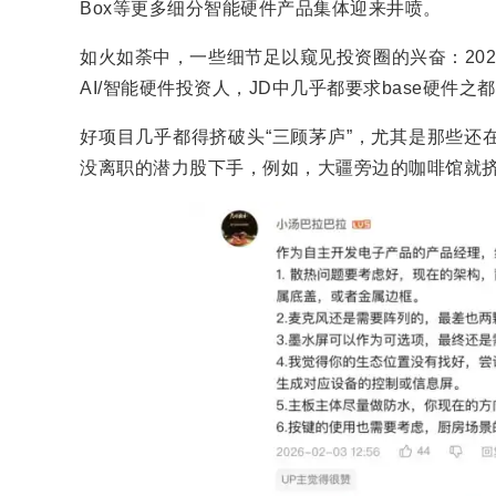
Box等更多细分智能硬件产品集体迎来井喷。
如火如荼中，一些细节足以窥见投资圈的兴奋：20
AI/智能硬件投资人，JD中几乎都要求base硬件之
好项目几乎都得挤破头“三顾茅庐”，尤其是那些还
没离职的潜力股下手，例如，大疆旁边的咖啡馆就挤满