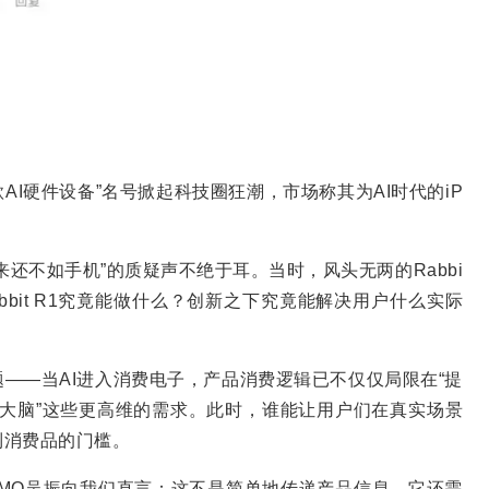
一款AI硬件设备”名号掀起科技圈狂潮，市场称其为AI时代的iP
还不如手机”的质疑声不绝于耳。当时，风头无两的Rabbi
bbit R1究竟能做什么？创新之下究竟能解决用户什么实际
题——当AI进入消费电子，产品消费逻辑已不仅仅局限在“提
解放大脑”这些更高维的需求。此时，谁能让用户们在真实场景
到消费品的门槛。
的CMO吴振向我们直言：这不是简单地传递产品信息，它还需