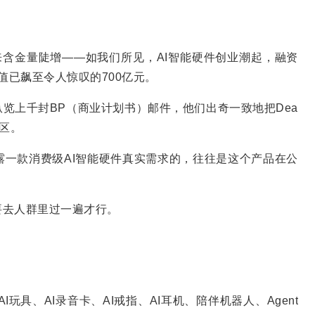
年来含金量陡增——如我们所见，AI智能硬件创业潮起，融资
估值已飙至令人惊叹的700亿元。
纵览上千封BP（商业计划书）邮件，他们出奇一致地把Dea
社区。
一款消费级AI智能硬件真实需求的，往往是这个产品在公
要去人群里过一遍才行。
I玩具、AI录音卡、AI戒指、AI耳机、陪伴机器人、Agent