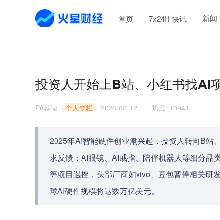
新闻
首页
7x24H 快讯
投资人开始上B站、小红书找AI
PA荐读
个人专栏
2026-06-12
热度
:
10941
2025年AI智能硬件创业潮兴起，投资人转向B
求反馈；AI眼镜、AI戒指、陪伴机器人等细分品类爆发，但行
等项目遇挫，头部厂商如vivo、豆包暂停相关研发，
球AI硬件规模将达数万亿美元。