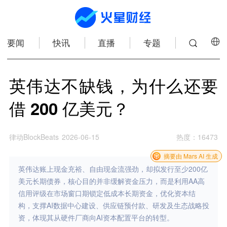
要闻
快讯
直播
专题
英伟达不缺钱，为什么还要
借 200 亿美元？
律动BlockBeats
2026-06-15
热度
：
16473
摘要由 Mars AI 生成
英伟达账上现金充裕、自由现金流强劲，却拟发行至少200亿
美元长期债券，核心目的并非缓解资金压力，而是利用AA高
信用评级在市场窗口期锁定低成本长期资金，优化资本结
构，支撑AI数据中心建设、供应链预付款、研发及生态战略投
资，体现其从硬件厂商向AI资本配置平台的转型。