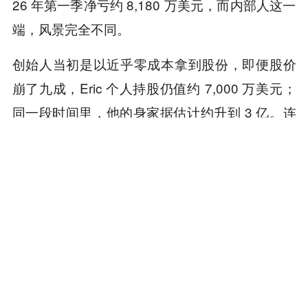
26 年第一季净亏约 8,180 万美元，而内部人这一
端，风景完全不同。
创始人当初是以近乎零成本拿到股份，即便股价
崩了九成，Eric 个人持股仍值约 7,000 万美元；
同一段时间里，他的身家据估计约升到 3 亿。连
善后的剧本也似曾相似，面对质疑，Eric 没有正
面回应福布斯算出的成本与稀释，而是搬出营收
季增、持币超过 7,000 枚等亮眼数字反击，并在
X 上痛斥《福布斯》已沦为政治武器、是新闻界
之耻。
去年 9 月，Eric 站在威郡俱乐部派对的正中央，
主持 Curetivity 第 19 届募款，身旁围着几位重要