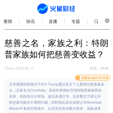
要闻
快讯
直播
专题
慈善之名，家族之利：特朗
普家族如何把慈善变收益？
Chloe
2026-06-17
热度
：
9848
摘要由 Mars AI 生成
文章揭露特朗普次子Eric Trump通过其名下儿童癌症慈善基金
会（后更名为Curetivity）系统性将善款导回特朗普家族商业
实体，包括高尔夫球场、饭店及酒庄等，涉及数百万美元关
联交易与账目不透明问题；同时指出其在加密公司American
Bitcoin中复刻同类操作，以误导性宣传吸引投资，实际成本