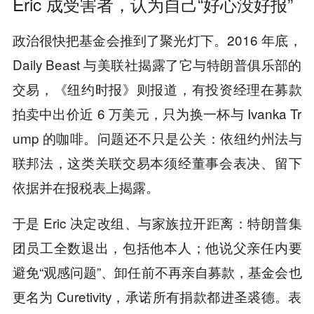
Eric 成受害者，认为自己“好心没好报”
政治很快把基金会推到了聚光灯下。2016 年底，
Daily Beast 与美联社揭露了它与特朗普俱乐部的
交易，《纽约时报》则报道，有投资经理在募款
拍卖中出价近 6 万美元，只为换一杯与 Ivanka Tr
ump 的咖啡。问题还不只是公关：依纽约州法与
联邦法，这类关联交易本须经董事会表决、留下
依据并在报税表上揭露。
于是 Eric 决定改组、与家族拉开距离：特朗普集
团员工全数退出，包括他本人；他说父亲任内要
避免“观感问题”、卸任前不再亲自募款，基金会也
更名为 Curetivity，承诺所有捐款都进圣裘德。表