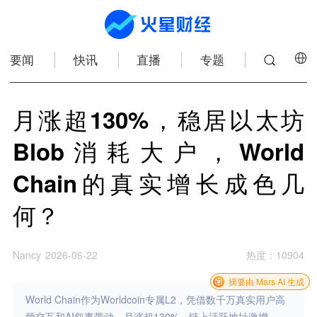
要闻
快讯
直播
专题
月涨超130%，稳居以太坊
Blob消耗大户，World
Chain的真实增长成色几
何？
Nancy
2026-06-22
热度
：
10904
摘要由 Mars AI 生成
World Chain作为Worldcoin专属L2，凭借数千万真实用户高
频交互和AI叙事带动，月涨超130%，链上活跃地址激增