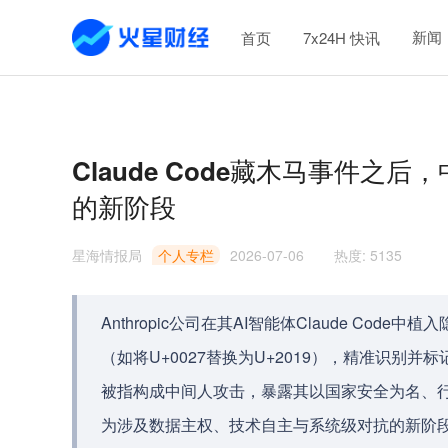
新闻
首页
7x24H 快讯
Claude Code藏木马事件之
的新阶段
星海情报局
个人专栏
2026-07-06
热度
:
5135
Anthropic公司在其AI智能体Claude C
（如将U+0027替换为U+2019），精准识别
被指构成中间人攻击，暴露其以国家安全为名、行
为涉及数据主权、技术自主与系统级对抗的新阶