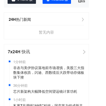
24H热门新闻
暂无内容
7x24H
快讯
1分钟前
非农与美伊协议落地前市场谨慎，美股三大指
数集体收跌，闪迪、西数绩后大跌带动存储板
块下挫
36分钟前
芯片新架构大幅降低空间望远镜计算功耗
1小时前
私募7月调研“钟情”科技：国产算力链成新共