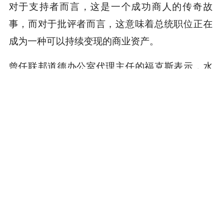
对于支持者而言，这是一个成功商人的传奇故
事，而对于批评者而言，这意味着总统职位正在
成为一种可以持续变现的商业资产。
曾任联邦道德办公室代理主任的福克斯表示，水
门事件后每一位总统都像对待利益冲突一样管理
自己的财务，但特朗普完全无视这些准则，他比
任何人都更能证明，现在是时候进行进一步的道
德改革了。
而特朗普集团则回应称，这份近千页的财务披露
报告，恰恰证明总统进行了历史上最全面、最透
明的财务公开。
最终，这22亿美元到底算不算合法赚来的钱，或