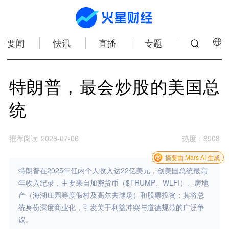
要闻
快讯
直播
专题
特朗普，最会炒股的美国总
统
推荐阅读
2026-07-06
热度
：
8908
摘要由 Mars AI 生成
特朗普在2025年任内个人收入达22亿美元，创美国总统最高
年收入纪录，主要来自加密货币（$TRUMP、WLFI）、房地
产（海湖庄园等度假村及高尔夫球场）和股票投资；其将总
统身份深度商业化，引发关于利益冲突与道德规范的广泛争
议。