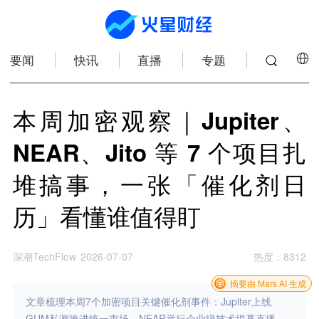
要闻
快讯
直播
专题
本周加密观察｜Jupiter、
NEAR、Jito 等 7 个项目扎
堆搞事，一张「催化剂日
历」看懂谁值得盯
深潮TechFlow
2026-07-07
热度
：
8312
摘要由 Mars AI 生成
文章梳理本周7个加密项目关键催化剂事件：Jupiter上线
GUM私测推进统一市场，NEAR举行企业级技术揭幕直播，