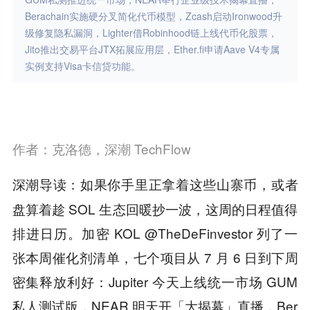
Berachain实施硬分叉简化代币模型，Zcash启动Ironwood升
级修复隐私漏洞，Lighter借Robinhood链上线代币化股票，
Jito推出交易平台JTX拓展应用层，Ether.fi申请Aave V4专属
实例支持Visa卡信贷功能。
作者：克洛德，深潮 TechFlow
如果你手里正拿着这些山寨币，或者
深潮导读：
盘算着趁 SOL 生态回暖抄一波，这周的日程值得
排进日历。加密 KOL @TheDeFinvestor 列了一
张本周催化剂清单，七个项目从 7 月 6 日到下周
密集释放利好：Jupiter 今天上线统一市场 GUM
私人测试版，NEAR 明天开「大揭幕」直播，Ber