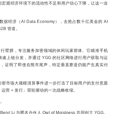
但宏观经济环境下的流动性不足和用户信心下降，让这一业
 数据经济（AI Data Economy），去抢占数十亿美金的 AI
2B 管道。
eb3 游戏发行臂膀，专注服务加密领域的休闲玩家群体。它瞄准手机
速上链分发，并通过 YGG 的社区网络进行用户获取与运
可观收入，证明了即使在熊市尾声，特定垂直赛道仍能产生真实付
10 月加密市场大规模清算事件进一步打击了目标用户的支付意愿
ild 运营 + 发行」双轮驱动的一次战略收缩。
迹。
yl Li 与匿名合伙人 Owl of Moistness 共同创立 YGG。