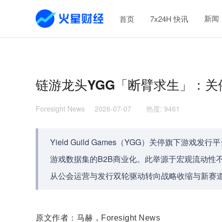
新闻
首页
7x24H 快讯
链游龙头YGG「断臂求生」：关停发
Foresight News
2026-07-07
热度
:
9461
Yield Guild Games（YGG）关停旗下游戏
游戏数据集的B2B商业化。此举源于宏观流动性
从公会运营与发行双轮驱动转向战略收缩与新赛
原文作者：马赫，Foresight News