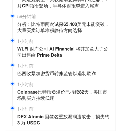
月CPI领衔登场，半导体财报季进入尾声
59分钟前
分析：比特币两次试探65,400美元未能突破，
大量买卖订单堆积静待方向选择
1小时前
WLFI 财库公司 AI Financial 将其加拿大子公
司出售给 Prime Delta
1小时前
巴西收紧加密货币转账监管以遏制欺诈
1小时前
Coinbase比特币负溢价已持续82天，美国市
场购买力持续低迷
1小时前
DEX Atomic 因签名重放漏洞遭攻击，损失约
3 万 USDC