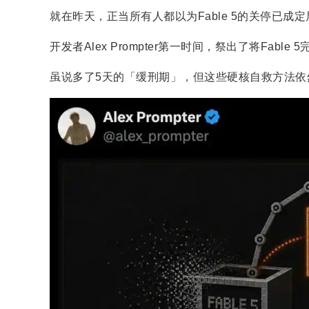
就在昨天，正当所有人都以为Fable 5的关停已
开发者Alex Prompter第一时间，祭出了将Fable 
虽说多了5天的「缓刑期」，但这些硬核自救方法依