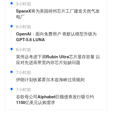
3小时前
SpaceX将为美国得州芯片工厂建造天然气发
电厂
6小时前
OpenAI：面向免费用户 将默认模型升级为
GPT-5.6 LUNA
6小时前
英伟达考虑下调Rubin Ultra芯片显存容量 以
应对先进高带宽内存芯片短缺问题
7小时前
伊朗计划收紧霍尔木兹海峡过境规则
7小时前
谷歌母公司Alphabet巨额债券发行吸引约
1150亿美元认购需求