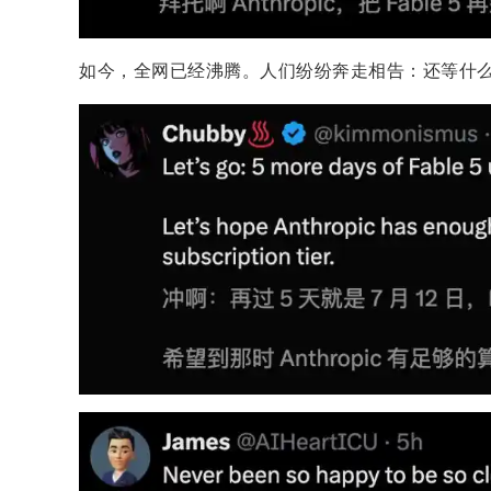
如今，全网已经沸腾。人们纷纷奔走相告：还等什