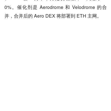
0%。催化剂是 Aerodrome 和 Velodrome 的合
并，合并后的 Aero DEX 将部署到 ETH 主网。
是 Synapse 协议的代币，原来是跨链桥，
$SYN
现在转型做 Hyperliquid 上的期权协议。说不清为
什么大家这么兴奋，但 SYN 从底到顶涨了 25
倍。
其他强势挤压行情：
在 6 月 1 日见
$PORTAL
顶，此前快速涨了 7 倍；
两天挤了 2.4 亿
$BICO
市值；
从底到顶涨了近 5 倍。
$SLX
本内容旨在传递行业动态，不构成投资建议或承诺。