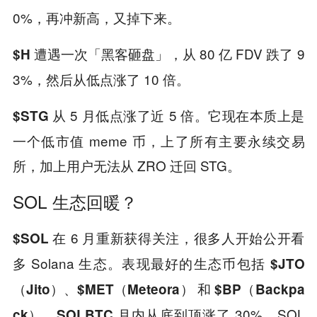
0%，再冲新高，又掉下来。
遭遇一次「黑客砸盘」，从 80 亿 FDV 跌了 9
$H
3%，然后从低点涨了 10 倍。
从 5 月低点涨了近 5 倍。它现在本质上是
$STG
一个低市值 meme 币，上了所有主要永续交易
所，加上用户无法从 ZRO 迁回 STG。
SOL 生态回暖？
在 6 月重新获得关注，很多人开始公开看
$SOL
多 Solana 生态。表现最好的生态币包括
$JTO
、
和
（Jito）
$MET（Meteora）
$BP（Backpa
。
月内从底到顶涨了 30%，SOL
ck）
SOLBTC