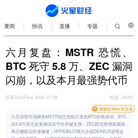
要闻
快讯
直播
专题
六月复盘：MSTR 恐慌、
BTC 死守 5.8 万、ZEC 漏洞
闪崩，以及本月最强势代币
深潮TechFlow
2026-07-08
热度
：
9634
摘要由 Mars AI 生成
六月加密市场聚焦MSTR信任危机引发的BTC价格波动，BTC
在5.8万美元反复测试后守住关键支撑；ZEC因无限增发漏洞
单日腰斩后快速修复；HYPE和LIT两大永续DEX代币逆势走