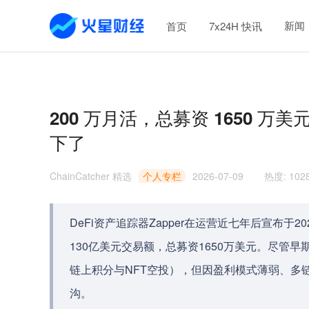
新闻
首页
7x24H 快讯
200 万月活，总募资 1650 万美元
下了
ChainCatcher 精选
个人专栏
2026-07-09
热度
:
102
DeFi资产追踪器Zapper在运营近七年后宣布于
130亿美元交易额，总募资1650万美元。尽管
链上积分与NFT空投），但因盈利模式薄弱、多
沟。