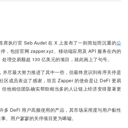
首席执行官 Seb Audet 在 X 上发布了一则简短而沉重的
公
全面关停，包括官网
zapper.xyz
、移动端应用及
API 服务在内的
、处理交易额超 130 亿美元的项目，就此画上了句号。
方案，并尽最大努力推进了其中一些，但最终意识到有序关停是
员表达了感谢，坦言 Zapper 的使命是让 DeFi 更易
，但他相信团队确实帮助相当多的人让链上经济变得显著更
是许多 DeFi 用户高频使用的产品，其市场采用度与用户黏性
叙事、用户寥寥的关停项目更为唏嘘。