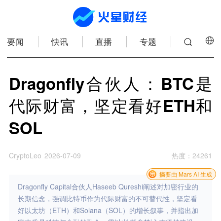
要闻
快讯
直播
专题
Dragonfly合伙人：BTC是
代际财富，坚定看好ETH和
SOL
CryptoLeo
2026-07-09
热度
：
24261
摘要由 Mars AI 生成
Dragonfly Capital合伙人Haseeb Qureshi阐述对加密行业的
长期信念，强调比特币作为代际财富的不可替代性，坚定看
好以太坊（ETH）和Solana（SOL）的增长叙事，并指出加