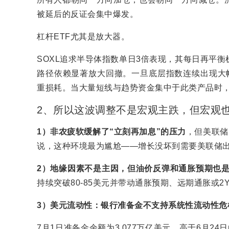
被延后的反证会集中爆发。
杠杆ETF尤其是放大器。
SOXL追求半导体指数单日3倍表现，其每日再平
路径依赖显著放大回撤。一旦底层指数连续出现大幅
重损耗。当大量短线与趋势资金集中于此类产品时，
2、所以这波调整不是宏观主跌，但宏观
1）非农疲软缓解了“立刻再加息”的压力
，但美联储
说，这种环境最为尴尬——增长没坏到需要美联储
2）地缘因素不是主因，但油价反弹和通胀预期也
持续突破80-85美元并带动通胀预期、远期通胀或2
3）美元流动性：银行准备金不支持系统性流动性危
7月1日准备金余额为3.077万亿美元，高于6月2