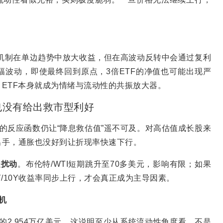
衡机制在单边趋势中放大收益，但在高波动反转中会通过复利
波动，即使最终回到原点，3倍ETF的净值也可能出现严
ETF本身就成为情绪与流动性的共振放大器。
也没有给出救市型利好
的反应函数仍让“降息救估值”遥不可及。对高估值成长股来
出手，通胀也没好到让折现率快速下行。
是扰动
。布伦特/WTI短期跳升至70多美元，影响有限；如果
Y/10Y收益率同步上行，才会真正成为主导因素。
机
4日的2.954万亿美元。这说明至少从系统流动性角度看，不是