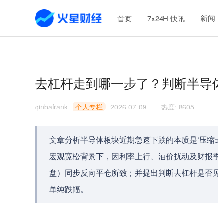
新闻
首页
7x24H 快讯
去杠杆走到哪一步了？判断半导
qinbafrank
个人专栏
2026-07-09
热度
:
8605
文章分析半导体板块近期急速下跌的本质是‘压缩
宏观宽松背景下，因利率上行、油价扰动及财报季
盘）同步反向平仓所致；并提出判断去杠杆是否
单纯跌幅。