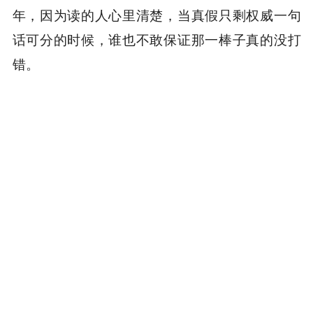
年，因为读的人心里清楚，当真假只剩权威一句
话可分的时候，谁也不敢保证那一棒子真的没打
错。
就算小鱼赢下每一场维权，几年之后，人们记住
的那个声音，也未必是他自己说出口的。
参考资料
[1] 中国首例「AI 声音侵权案」一审宣判，北京互联
网法院 / 中国法院网
[2] China』s first AI-generated voice infringement
case and the protection of personality rights, China
Justice Observer
[3] Hasbro Asks 『Peppa Pig』 Child Actors To Sign
Over Voices To AI, Sparking Backlash, Deadline