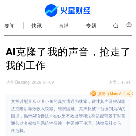
要闻
快讯
直播
专题
AI克隆了我的声音，抢走了
我的工作
动察 Beating
2026-07-09
热度
：
4781
摘要由 Mars AI 生成
文章以配音从业者小鱼的真实遭遇为线索，讲述其声音被AI非
法克隆后导致收入锐减、维权困难、真声反被平台误判为AI的
困境，揭示AI语音技术在缺乏有效监管和法律适配背景下对普
通劳动者权益的系统性侵蚀，并延伸至伦理、法律及社会信
任危机。