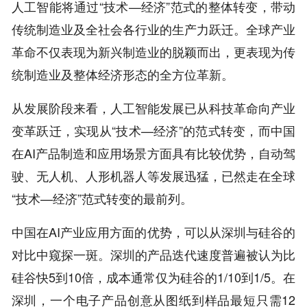
人工智能将通过“技术—经济”范式的整体转变，带动
传统制造业及全社会各行业的生产力跃迁。全球产业
革命不仅表现为新兴制造业的脱颖而出，更表现为传
统制造业及整体经济形态的全方位革新。
从发展阶段来看，人工智能发展已从科技革命向产业
变革跃迁，实现从“技术—经济”的范式转变，而中国
在AI产品制造和应用场景方面具有比较优势，自动驾
驶、无人机、人形机器人等发展迅猛，已然走在全球
“技术—经济”范式转变的最前列。
中国在AI产业应用方面的优势，可以从深圳与硅谷的
对比中窥探一斑。深圳的产品迭代速度普遍被认为比
硅谷快5到10倍，成本通常仅为硅谷的1/10到1/5。在
深圳，一个电子产品创意从图纸到样品最短只需12