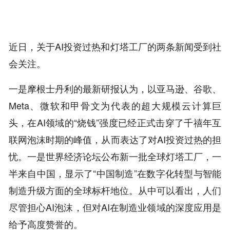
近日，关于AI投资过热和灯塔工厂的两条新闻受到社
会关注。
一是摩根士丹利的最新研报认为，以亚马逊、谷歌、
Meta、微软和甲骨文为代表的超大规模云计算巨
头，在AI领域的“烧钱”强度已经正式击穿了千禧年互
联网泡沫时期的峰值，从而表达了对AI投资过热的担
忧。一是世界经济论坛公布新一批全球灯塔工厂，一
半来自中国，显示了“中国制造”在数字化转型与智能
制造升级方面的全球标杆地位。从中可以看出，人们
尽管担心AI泡沫，但对AI在制造业领域的深度应用是
给予高度赞誉的。