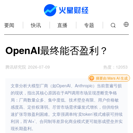
要闻
快讯
直播
专题
OpenAI最终能否盈利？
腾讯研究院
2026-07-09
热度
：
12053
摘要由 Mars AI 生成
文章分析大模型厂商（如OpenAI、Anthropic）当前普遍亏损
的现状，指出其核心原因在于API调用市场呈现垄断竞争格
局：厂商数量众多、集中度低、技术壁垒有限、用户价格敏
感度高、定价权薄弱。尽管市场需求爆发式增长，但供给快
速扩张导致盈利困难。文章强调单纯‘卖token’模式难获可持续
利润，而‘AI+’、合同制等差异化商业模式更可能形成壁垒并实
现长期盈利。