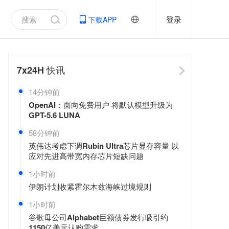
登录
下载APP
7x24H
快讯
14分钟前
OpenAI：面向免费用户 将默认模型升级为
GPT-5.6 LUNA
58分钟前
英伟达考虑下调Rubin Ultra芯片显存容量 以
应对先进高带宽内存芯片短缺问题
1小时前
伊朗计划收紧霍尔木兹海峡过境规则
1小时前
谷歌母公司Alphabet巨额债券发行吸引约
1150亿美元认购需求