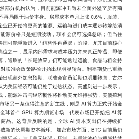
然部分机构认为，目前能源冲击尚未全面外溢至所有商
再局限于油价本身。房屋成本单月上涨 0.6%，服装、
企业已开始将更高的能源、运输与进口成本逐步转嫁给消
若能源价格只是短期波动，联准会仍可选择忽略；但当住
美国可能重新进入「结构性再通膨」阶段。尤其目前核心
以来高位之一，显示内部需求与成本压力并未真正降温。即便
落，通膨的「长尾效应」仍可能透过运输、食品与租金持
场对联准会政策路径开始出现明显转向。利率期货已重新
始出现额外加息预期。联准会官员近期也明显转鹰，古尔
认为美国经济可能仍处于过热状态。高盛则进一步表示，
线，能源冲击与经济韧性将推动美元维持强势，美债殖利
市场另一条值得注意的新主线，则是 AI 算力正式开始金
球首个 GPU 算力期货市场，代表市场已开始把 AI 算
商品。这背后反映的是，全球 AI 资本支出仍在持续扩
形成新的长周期资本循环。 加密市场方面，BTC 目前虽仍
利率延长」与「美元转强」压制。若后续油价与通膨持续