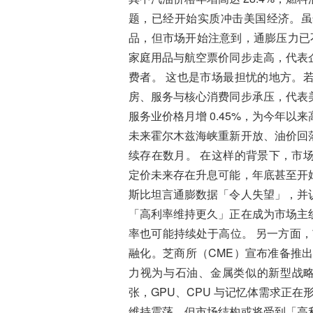
题，已经开始实质冲击美国经济。虽
品，但市场开始注意到，通膨压力已不
家庭用品与航空票价同步走高，代表
费者。 这也是市场最担忧的地方。
房、服务与核心消费同步承压，代表
服务业价格月增 0.45%，为今年
未来霍尔木兹海峡重新开放、油价回
续存在数月。 在这样的背景下，市
定价未来存在升息可能，年底甚至开
斯比坦言通膨数据「令人失望」，并
「高利率维持更久」正在成为市场主
率也可能持续处于高位。 另一方面，
融化。芝商所（CME）宣布准备推出全
力视为与石油、金属类似的新型战略
张，GPU、CPU 与记忆体需求正在
维持震荡，但市场结构或将受到「高