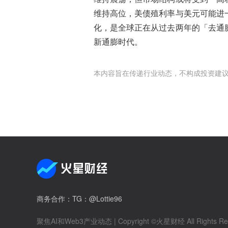
维持高位，美债殖利率与美元可能进
化，是全球正在从过去两年的「去通
新通膨时代。
本内容旨在传递行业动态，不构成投资建
商务合作
：TG：@Lottie96
聚焦AI和Web3产业动态
| Copyright ©火星财经 All Rights Re