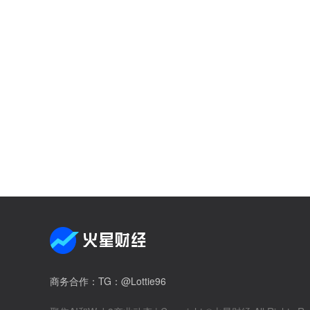
商务合作
：TG：@Lottie96