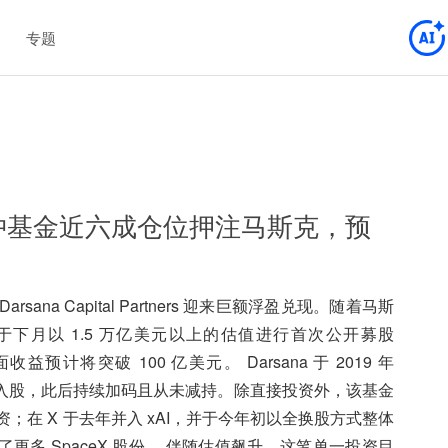
专题
对冲基金近六成仓位押注马斯克，预
rsana Capital Partners 迎来巨额浮盈兑现。随着马斯
计于下月以 1.5 万亿美元以上的估值进行首次公开募股
计将突破 100 亿美元。 Darsana 于 2019 年
元时首次入股，此后持续加码且从未减持。除直接投资外，该基金
资；在 X 于去年并入 xAI，并于今年初以全换股方式整体
此获得了更多 SpaceX 股份。 伴随估值飙升，这笔单一投资目