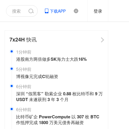
登录
下载APP
7x24H
快讯
1分钟前
港股南方两倍做多SK海力士大跌16%
5分钟前
博视像元完成C轮融资
6分钟前
深圳 “假黑客” 勒索企业 0.88 枚比特币和 9 万
USDT 未遂获刑 3 年 3 个月
6分钟前
比特币矿企 PowerCompute 以 307 枚 BTC
作抵押完成 1800 万美元债务再融资