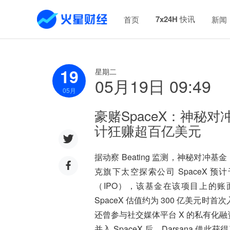
7x24H 快讯
首页
新闻
19
星期二
05月19日 09:49
05
月
豪赌SpaceX：神秘
计狂赚超百亿美元
据动察 Beating 监测，神秘对冲基金 Da
克旗下太空探索公司 SpaceX 预
（IPO），该基金在该项目上的账面收益预
SpaceX 估值约为 300 亿美
还曾参与社交媒体平台 X 的私有化融
并入 SpaceX 后，Darsana 借