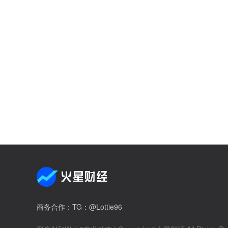
商务合作
：TG：@Lottie96