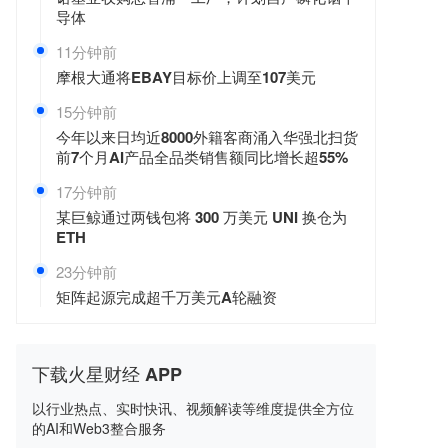
导体
11分钟前
摩根大通将EBAY目标价上调至107美元
15分钟前
今年以来日均近8000外籍客商涌入华强北扫货
前7个月AI产品全品类销售额同比增长超55%
17分钟前
某巨鲸通过两钱包将 300 万美元 UNI 换仓为
ETH
23分钟前
矩阵起源完成超千万美元A轮融资
下载火星财经 APP
以行业热点、实时快讯、视频解读等维度提供全方位
的AI和Web3整合服务