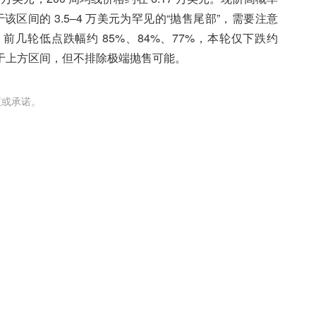
低于该区间的 3.5–4 万美元为罕见的“抛售尾部”，需要注意
几轮低点跌幅约 85%、84%、77%，本轮仅下跌约
于上方区间，但不排除极端抛售可能。
议或承诺。