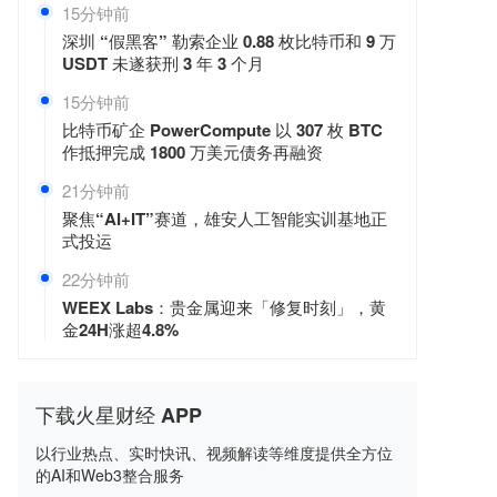
15分钟前
深圳 “假黑客” 勒索企业 0.88 枚比特币和 9 万
USDT 未遂获刑 3 年 3 个月
15分钟前
比特币矿企 PowerCompute 以 307 枚 BTC
作抵押完成 1800 万美元债务再融资
21分钟前
聚焦“AI+IT”赛道，雄安人工智能实训基地正
式投运
22分钟前
WEEX Labs：贵金属迎来「修复时刻」，黄
金24H涨超4.8%
下载火星财经 APP
以行业热点、实时快讯、视频解读等维度提供全方位
的AI和Web3整合服务