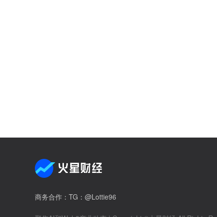
商务合作
：TG：@Lottie96