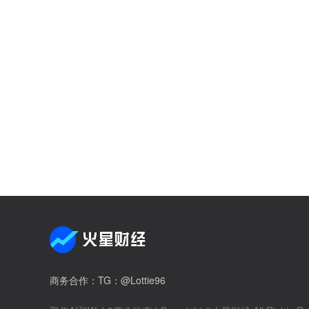
商务合作
：TG：@Lottie96