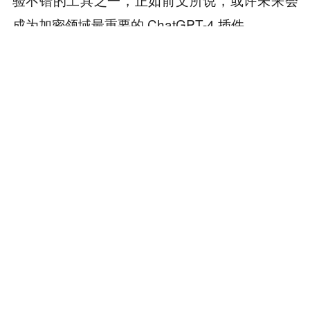
成为加密领域最重要的 ChatGPT-4 插件。
（注：目前谷歌 Chrome 应用商店里有一款
DeFiLlama 插件，该插件是针对于 Chrome 浏览器的
扩展程序，并不是我们这里讨论的 ChatGPT 插件。
二者各有用途，请按照教程使用，注意区分！）
本内容旨在传递行业动态，不构成投资建议或承诺。
为你推荐