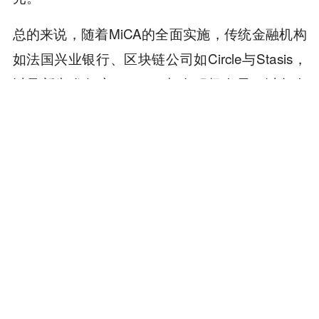
总的来说，随着MiCA的全面实施，传统金融机构
如法国兴业银行、区块链公司如Circle与Stasis，
以及新兴发行商Quantoz都在积极布局，以争夺
这一市场。未来，合规性和技术创新将成为市场
胜负的关键因素。可以说，对稳定币发行商而
言，MiCA是风险与机遇并存的转折点。
本内容旨在传递行业动态，不构成投资建议或承诺。
为你推荐