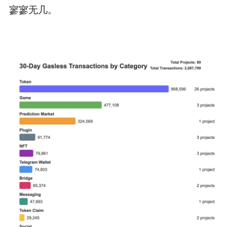
寥寥无几。