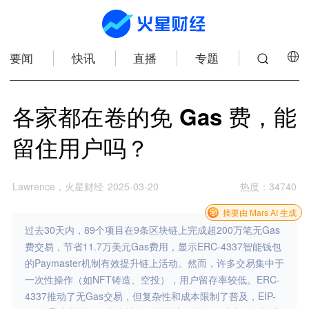
要闻
快讯
直播
专题
各家都在卷的免 Gas 费，能
留住用户吗？
Lawrence，火星财经
2025-03-20
热度
：
34740
摘要由 Mars AI 生成
过去30天内，89个项目在9条区块链上完成超200万笔无Gas
费交易，节省11.7万美元Gas费用，显示ERC-4337智能钱包
的Paymaster机制有效提升链上活动。然而，许多交易集中于
一次性操作（如NFT铸造、空投），用户留存率较低。ERC-
4337推动了无Gas交易，但复杂性和成本限制了普及，EIP-