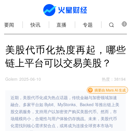
要闻
快讯
直播
专题
美股代币化热度再起，哪些
链上平台可以交易美股？
Golem
2025-06-10
热度
：
38194
摘要由 Mars AI 生成
近期，美股代币化成为热点话题，传统金融与加密领域加速
融合。多家平台如 Bybit、MyStonks、Backed 等推出链上美
股交易服务，支持用户以加密资产购买美股代币。然而，市
场规模尚小，合规性与用户体验仍存挑战。未来，美股代币
化需找到核心需求契合点，或将成为连接全球资本市场与