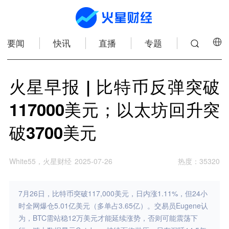
要闻
快讯
直播
专题
火星早报 | 比特币反弹突破
117000美元；以太坊回升突
破3700美元
White55，火星财经
2025-07-26
热度
：
35320
7月26日，比特币突破117,000美元，日内涨1.11%，但24小
时全网爆仓5.01亿美元（多单占3.65亿）。交易员Eugene认
为，BTC需站稳12万美元才能延续涨势，否则可能震荡下