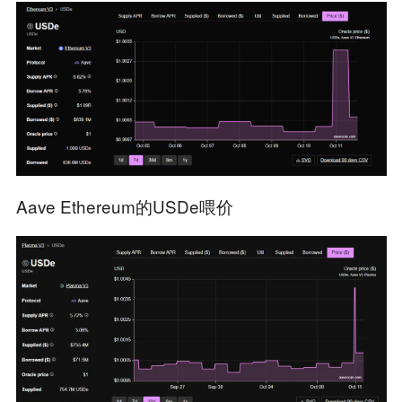
Aave Ethereum的USDe喂价