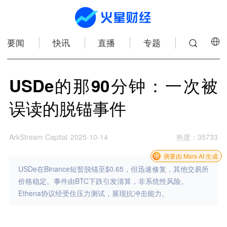
要闻
快讯
直播
专题
USDe的那90分钟：一次被
误读的脱锚事件
ArkStream Capital
2025-10-14
热度
：
35733
摘要由 Mars AI 生成
USDe在Binance短暂脱锚至$0.65，但迅速修复，其他交易所
价格稳定。事件由BTC下跌引发清算，非系统性风险。
Ethena协议经受住压力测试，展现抗冲击能力。