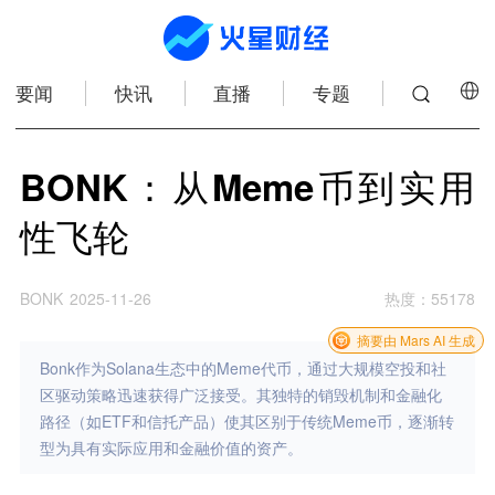
要闻
快讯
直播
专题
BONK：从Meme币到实用
性飞轮
BONK
2025-11-26
热度
：
55178
摘要由 Mars AI 生成
Bonk作为Solana生态中的Meme代币，通过大规模空投和社
区驱动策略迅速获得广泛接受。其独特的销毁机制和金融化
路径（如ETF和信托产品）使其区别于传统Meme币，逐渐转
型为具有实际应用和金融价值的资产。