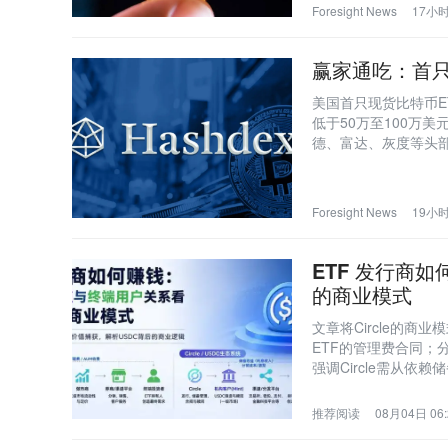
Foresight News
17小
赢家通吃：首只
美国首只现货比特币ET
低于50万至100万
德、富达、灰度等头
持续等结构性困境。
Foresight News
19小
ETF 发行商如
的商业模式
文章将Circle的商
ETF的管理费合同；分
强调Circle需从
推荐阅读
08月04日 06: