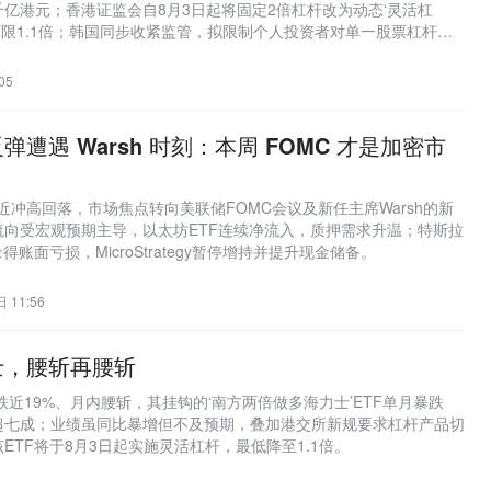
千亿港元；香港证监会自8月3日起将固定2倍杠杆改为动态‘灵活杠
下限1.1倍；韩国同步收紧监管，拟限制个人投资者对单一股票杠杆
融资产的20%，并公开致歉反思风险管控不足。
05
反弹遭遇 Warsh 时刻：本周 FOMC 才是加密市
附近冲高回落，市场焦点转向美联储FOMC会议及新任主席Warsh的新
流向受宏观预期主导，以太坊ETF连续净流入，质押需求升温；特斯拉
得账面亏损，MicroStrategy暂停增持并提升现金储备。
 11:56
士，腰斩再腰斩
跌近19%、月内腰斩，其挂钩的‘南方两倍做多海力士’ETF单月暴跌
水超七成；业绩虽同比暴增但不及预期，叠加港交所新规要求杠杆产品切
ETF将于8月3日起实施灵活杠杆，最低降至1.1倍。