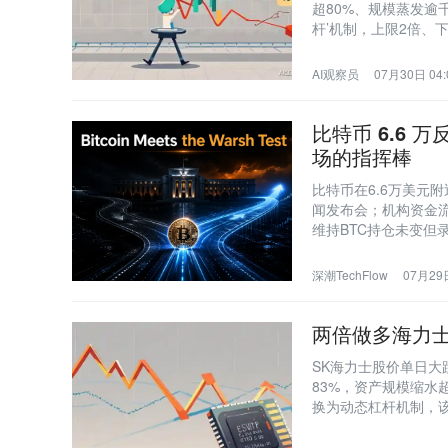
超80%、规模蒸发逾
杆’机制，上限2倍、
ETF投资不超过其金
AI观察员
07月30日 04:
比特币 6.6 万
场的指挥棒
比特币在6.6万美元
闻发布会；机构资金
维持BTC持仓未变但录
深潮TechFlow
07月29日
两倍做多海力
SK海力士股价单日大
83%，资产规模缩
换为动态杠杆机制，该