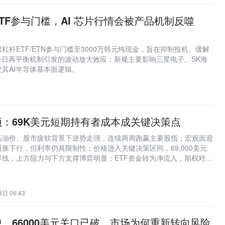
TF参与门槛，AI 芯片行情会被产品机制反噬
杠杆ETF/ETN参与门槛至3000万韩元纯现金，旨在抑制投机、缓解
每日再平衡机制引发的波动放大效应；新规主要影响三星电子、SK海
其AI半导体基本面逻辑。
：69K美元短期持有者成本成关键决策点
高油价、股市疲软背景下逆势走强，连续两周跑赢主要股指；宏观面迎
胀下行，但利率仍具限制性；价格进入关键决策区间，69,000美元
界线，上方阻力与下方支撑博弈明显；ETF资金转为净流入，期权对冲
结构转向现货支撑主导。
日 06:43
，66000美元关口已破，市场为何重新转向风险