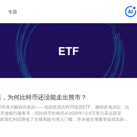
专题
ETF
起，为何比特币还没能走出熊市？
管环境大幅转向友好——包括批准比特币现货ETF、撤销多项诉讼、出
、开放银行服务等，但比特币价格仍从2025年12.6万美元高点跌至
美元。政策红利仅降低了合规风险与准入门槛，并未催生增量资金或实际需
ETF持续净流出、企业财库抛售、缺乏现金流支撑及跨资产竞争加剧，