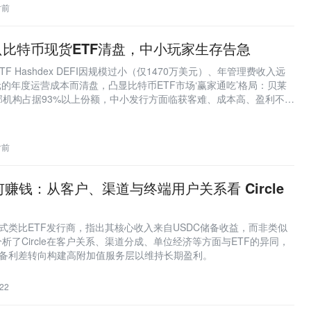
时前
比特币现货ETF清盘，中小玩家生存告急
F Hashdex DEFI因规模过小（仅1470万美元）、年管理费收入远
美元的年度运营成本而清盘，凸显比特币ETF市场‘赢家通吃’格局：贝莱
部机构占据93%以上份额，中小发行方面临获客难、成本高、盈利不可
时前
何赚钱：从客户、渠道与终端用户关系看 Circle
业模式类比ETF发行商，指出其核心收入来自USDC储备收益，而非类似
析了Circle在客户关系、渠道分成、单位经济等方面与ETF的异同，
依赖储备利差转向构建高附加值服务层以维持长期盈利。
22