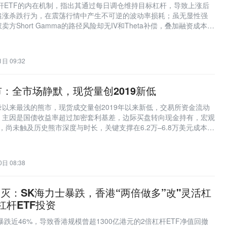
杠杆ETF的内在机制，指出其通过每日调仓维持目标杠杆，导致上涨后
追涨杀跌行为，在震荡行情中产生不可逆的波动率损耗；虽无显性强
方Short Gamma的路径风险却无IV和Theta补偿，叠加融资成本、
耗，形成长期负期望值（负EV）结构。
日 09:32
：全市场静默，现货量创2019新低
以来最浅的熊市，现货成交量创2019年以来新低，交易所资金流动
；主因是国债收益率超过加密套利基差，边际买盘转向现金持有，宏观
f信号，尚未触及历史熊市深度与时长，关键支撑在6.2万–6.8万美元成本密
日 08:38
破灭：SK海力士暴跌，香港“两倍做多”改"灵活杠
杠杆ETF投资
暴跌近46%，导致香港规模曾超1300亿港元的2倍杠杆ETF净值回撤