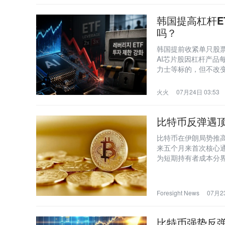
韩国提高杠杆E
吗？
韩国提前收紧单只股票
AI芯片股因杠杆产品
力士等标的，但不改变
火火
07月24日 03:53
比特币反弹遇顶
比特币在伊朗局势推
来五个月来首次核心通
为短期持有者成本分
压力显著缓解，市场
Foresight News
07月23
比特币强势反弹