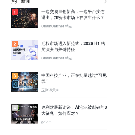
热门新闻
一边交易量创新高，一边平台接连
1
退出，加密卡市场正在发生什么？
ChainCatcher 精选
期权市场进入新范式：2026 H1 格
2
局演变与关键特征
ChainCatcher 精选
中国科技产业，正在批量越过“可见
3
线”
玉渊谭天©
达利欧最新访谈：AI泡沫被刺破的3
4
大征兆，如何应对？
golem