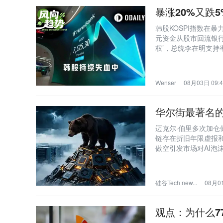
暴涨20%又跌
韩股KOSPI指数在暴
元资金从股市回流银行
权’，总统李在明支持
等板块复苏潜力。
Wenser
08月03日 09:4
华尔街最著名的
迈克尔·伯里多次加仓
链存在折旧年限虚报
做空引发市场对AI
动。
硅谷Tech new...
08月01
观点：为什么7