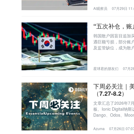
AI观察员
07月29日 11:
“五次补仓，账
韩国散户因盲目追加买
遇巨额亏损，部分账户
及监管缺位，成为散户
星球君的朋友们
07月28
下周必关注｜美
（7.27-8.2）
文章汇总了2026年
板、Ionic Digi
Dango、Odos、M
ETF交易门槛；Ch
许银行提供虚拟货币
Azuma
07月26日 07:0