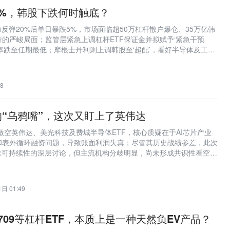
5%，韩股下跌何时触底？
力反弹20%后单日暴跌5%，市场面临超50万杠杆散户爆仓、35万亿韩
的严峻局面；监管层紧急上调杠杆ETF保证金并拟赋予‘紧急干预
率跌至任期最低；摩根士丹利则上调韩股至‘超配’，看好半导体及工业
8
“乌鸦嘴”，这次又盯上了英伟达
做空英伟达、美光科技及费城半导体ETF，核心质疑在于AI芯片产业
和表外循环融资问题，导致账面利润失真；尽管其历史战绩参差，此次
泡沫可持续性的深层讨论，但主流机构分歧明显，尚未形成共识性看空行
日 01:49
709等杠杆ETF，本质上是一种天然负EV产品？