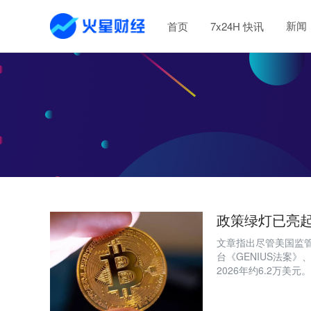
新闻
首页
7x24H 快讯
政策绿灯已亮
文章指出尽管美国监
台《GENIUS法案》
2026年约6.2万
求；机构热情消退、
共同导致熊市延续。