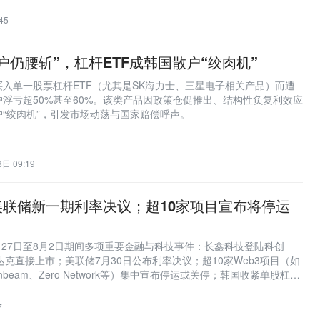
45
户仍腰斩”，杠杆ETF成韩国散户“绞肉机”
入单一股票杠杆ETF（尤其是SK海力士、三星电子相关产品）而遭
浮亏超50%甚至60%。该类产品因政策仓促推出、结构性负复利效应
“绞肉机”，引发市场动荡与国家赔偿呼声。
日 09:19
联储新一期利率决议；超10家项目宣布将停运
7月27日至8月2日期间多项重要金融与科技事件：长鑫科技登陆科创
tal纳斯达克直接上市；美联储7月30日公布利率决议；超10家Web3项目（如
oonbeam、Zero Network等）集中宣布停运或关停；韩国收紧单股杠杆
rome应用商店8月1日起将预测市场列为受管制商品；明尼苏达州新规允
托管服务。
7