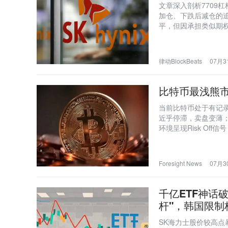
文章深入剖析7709
加仓、下跌后减仓的
平，但因承担类似期权卖
衍生品费用及交易损
律动BlockBeats
07月31
比特币最浅熊市
当前比特币处于有记录
近乎停滞，卖盘变薄
环境呈现Risk Of
集区。
Foresight News
07月30
千亿ETF神话
杆"，韩国限制
SK海力士股价较高点