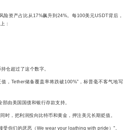
险资产占比从17%飙升到24%。每100美元USDT背后，
”上：
特币持仓超过了这个数字。
，Tether储备覆盖率将跌破100%”，标普毫不客气地写
几乎全部由美国国债和银行存款支持。
息的同时，把利润投向比特币和黄金，押注美元长期贬值。
你们的厌恶（We wear your loathing with pride）”。