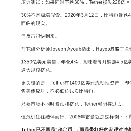
压力测试：如果同时下跌30%，Tether损失228亿 ×
30%不是极端假设。2020年3月12日，比特币暴跌
面临的现实。
但反击很快到来。
前花旗分析师Joseph Ayoub指出，Hayes忽略了关
1350亿美元美债，年化4%，意味着每月躺赚4.5
遇大规模挤兑。
更关键的是，Tether有1400亿美元流动性资产
售美债应对，不必低位贱卖比特币。
只要市场不同时暴跌和挤兑，Tether就能撑过去。
但危机往往结伴而行。2008年雷曼就是这样倒下：
Tether已不再是“稳定币”，而是带杠杆的宏观对冲