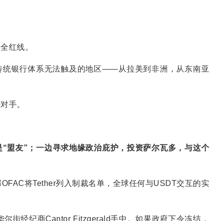
安全红线。
传统银行体系无法触及的地区——从拉美到非洲，从东南亚
争对手。
“盟友”；一边寻求地缘政治庇护，投资萨尔瓦多，与这个
AC将Tether列入制裁名单，全球任何与USDT交互的实
街经纪商Cantor Fitzgerald手中。如果政府下令冻结，