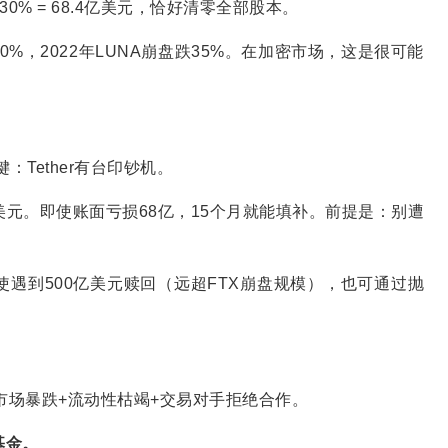
 30% = 68.4亿美元，恰好清零全部股本。
40%，2022年LUNA崩盘跌35%。在加密市场，这是很可能
键：Tether有台印钞机。
亿美元。即使账面亏损68亿，15个月就能填补。前提是：别遭
。即使遇到500亿美元赎回（远超FTX崩盘规模），也可通过抛
市场暴跌+流动性枯竭+交易对手拒绝合作。
基金。