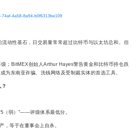
ef-74af-4a58-8a94-b0f6313be109
密市场的流动性基石，日交易量常常超过比特币与以太坊总和。但
。
BitMEX创始人Arthur Hayes警告黄金和比特币持仓跌
T已成为东南亚诈骗、洗钱网络及受制裁实体的首选工具。
人？
砍到“5（弱）”——评级体系最低分。
资产，等于在董事会上自杀。