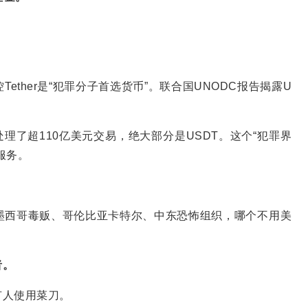
ther是“犯罪分子首选货币”。联合国UNODC报告揭露U
钱包处理了超110亿美元交易，绝大部分是USDT。这个“犯罪界
服务。
？
墨西哥毒贩、哥伦比亚卡特尔、中东恐怖组织，哪个不用美
者。
有人使用菜刀。