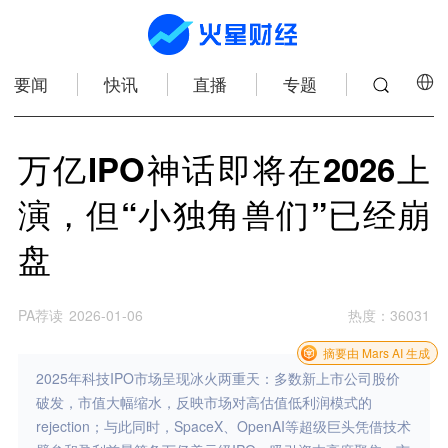
要闻
快讯
直播
专题
万亿IPO神话即将在2026上
演，但“小独角兽们”已经崩
盘
PA荐读
2026-01-06
热度
：
36031
摘要由 Mars AI 生成
2025年科技IPO市场呈现冰火两重天：多数新上市公司股价
破发，市值大幅缩水，反映市场对高估值低利润模式的
rejection；与此同时，SpaceX、OpenAI等超级巨头凭借技术