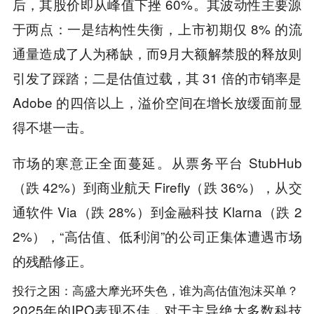
后，其股价即从峰值下挫 60%。其波动性主要源
于两点：一是结构性失衡，上市初期仅 8% 的流
通量造成了人为稀缺，而9月大额解禁股的释放则
引发了踩踏；二是估值过载，其 31 倍的市销率是
Adobe 的四倍以上，溢价空间在增长放缓面前显
得不堪一击。
市场的寒意正全面蔓延。从票务平台 StubHub
（跌 42%）到商业航天 Firefly（跌 36%），从交
通软件 Via（跌 28%）到金融科技 Klarna（跌 2
2%），“高估值、低利润”的公司正集体遭遇市场
的残酷修正。
投行之困：高盛大摩光环失色，谁为高估值泡沫买单？
2025年的IPO表现不佳，对于主导绝大多数科技