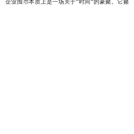
它赌
企业囤币本质上是一场关于"时间"的豪赌。
的是监管明朗化快于流动性枯竭，赌的是价格上
涨先于债务到期，赌的是市场信仰强于宏观逆
风。这场游戏没有中间地带——要么证明数字资
产配置是21世纪企业财务的范式革命，要么成为
又一个过度金融化的警示案例。
市场正站在十字路口。向左是机构主导的成熟市
场，向右是杠杆崩溃的清算深渊。答案很将在未
来12-24个月内揭晓，而我们都是这场实验的见证
者。
本内容旨在传递行业动态，不构成投资建议或承诺。