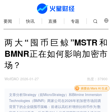
要闻
快讯
直播
专题
两大“囤币巨鲸”MSTR和
BMNR正在如何影响加密市
场？
WolfDAO
2026-01-27
热度
：
37900
摘要由 Mars AI 生成
文章分析Strategy（前MicroStrategy）和Bitmine Immersion
Technologies（BMNR）两家公司在2026年初加密市场回调
背景下的企业级囤币策略：前者以高杠杆增持比特币作为‘数