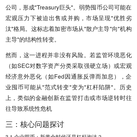
公司，形成"Treasury巨头"。弱势囤币公司可能在
宏观压力下被迫出售或并购，市场呈现"优胜劣
汰"格局。这标志着加密市场从"散户主导"向"机构
主导"的结构性转变。
然而，这一进程并非没有风险。若监管环境恶化
（如SEC对数字资产分类采取强硬立场）或宏观
经济意外恶化（如Fed因通胀反弹而加息），企
业囤币可能从"范式转变"变为"杠杆陷阱"。历史
上，类似的金融创新在监管打击或市场逆转时往
往导致系统性危机
三：核心问题探讨
3.1 企业囤币：新黄金时代还是杠杆泡沫？